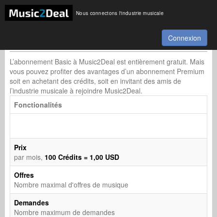
Nous connectons l'industrie musicale
Connexion
Tarifs
L’abonnement Basic à Music2Deal est entièrement gratuit. Mais
vous pouvez profiter des avantages d’un abonnement Premium
soit en achetant des crédits, soit en invitant des amis de
l’industrie musicale à rejoindre Music2Deal.
Fonctionalités
Prix
par mois,
100 Crédits = 1,00 USD
Offres
Nombre maximal d'offres de musique
Demandes
Nombre maximum de demandes