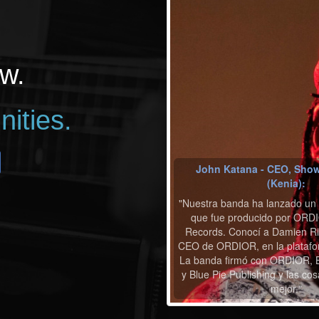
w.
nities.
John Katana - CEO, Show
(Kenia):
"Nuestra banda ha lanzado un
que fue producido por ORDI
Records. Conocí a Damien Rie
CEO de ORDIOR, en la platafo
La banda firmó con ORDIOR, B
y Blue Pie Publishing y las co
mejor."