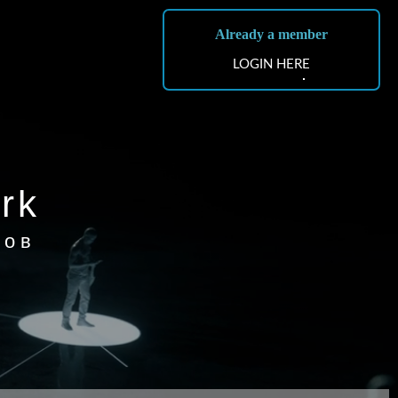
Already a member
LOGIN HERE
rk
лов