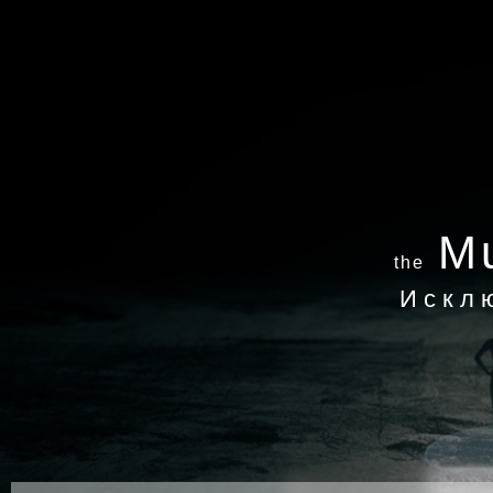
Mu
the
Искл