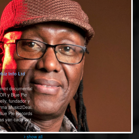
biz Info Ltd
 mini documental
OR y Blue Pie
lly, fundador y
rma Music2Deal.
lue Pie Records
sas van cada vez
show all