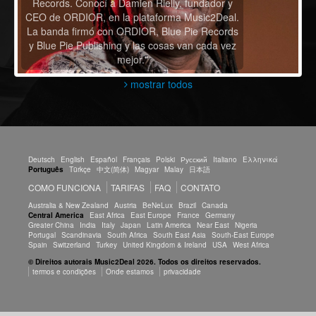
Records. Conocí a Damien Rielly, fundador y
CEO de ORDIOR, en la plataforma Music2Deal.
La banda firmó con ORDIOR, Blue Pie Records
y Blue Pie Publishing y las cosas van cada vez
mejor."
mostrar todos
Deutsch
English
Español
Français
Polski
Русский
Italiano
Ελληνικά
Português
Türkçe
中文(简体)
Magyar
Malay
日本語
COMO FUNCIONA
TARIFAS
FAQ
CONTATO
Australia & New Zealand
Austria
BeNeLux
Brazil
Canada
Central America
East Africa
East Europe
France
Germany
Greater China
India
Italy
Japan
Latin America
Near East
Nigeria
Portugal
Scandinavia
South Africa
South East Asia
South-East Europe
Spain
Switzerland
Turkey
United Kingdom & Ireland
USA
West Africa
© Direitos autorais Music2Deal 2026. Todos os direitos reservados.
termos e condições
Onde estamos
privacidade