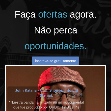
Faça
ofertas
agora.
Não perca
oportunidades.
Inscreva-se gratuitamente
John Katana - CEO, Showbiz Info Ltd
(Kenia):
"Nuestra banda ha lanzado un mini documental
que fue producido por ORDIOR y Blue Pie