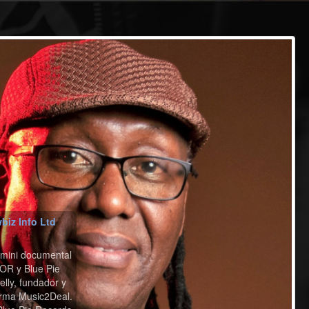
biz Info Ltd
 mini documental
OR y Blue Pie
lly, fundador y
rma Music2Deal.