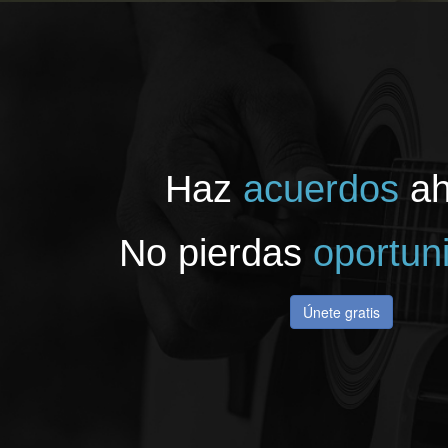
Haz
acuerdos
ah
No pierdas
oportun
Únete gratis