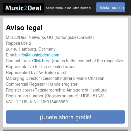
Iniciar sesión
conectando la industria musical
Aviso legal
Music2Deal Networks UG (haftungsbeschränkt)
Rappstraße 2
20146 Hamburg, Germany
Email:
info@music2deal.com
Contact form:
Click here
(routes to the contact of the respective
Representative for the selected area)
Represented by / Vertreten durch:
Managing Director (Geschäftsführer): Mario Christiani
Commercial Register / Handelsregister:
Register court (Registergericht): Amtsgericht Hamburg
Registration number (Registernummer): HRB 151636
VAT ID / USt-IdNr.: DE318493959
¡Unete ahora gratis!