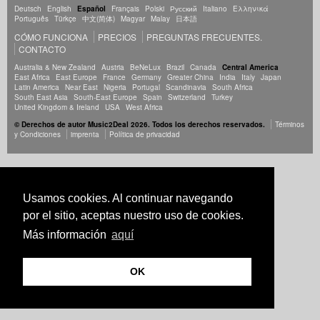
Deutsch
English
Español
Français
Polski
Русский
Italiano
Ελληνικά
Português
Türkçe
中文(简体)
Magyar
Malay
日本語
CÓMO FUNCIONA
PRECIOS
PREGUNTAS FRECUENTES.
CONTACTO
Australia & New Zealand
Austria
BeNeLux
Brazil
Canada
Central America
East Africa
East Europe
France
Germany
Greater China
India
Italy
Japan
Latin America
Near East
Nigeria
Portugal
Scandinavia
South Africa
South East Asia
South-East Europe
Spain
Switzerland
Turkey
United Kingdom & Ireland
USA
West Africa
© Derechos de autor Music2Deal 2026. Todos los derechos reservados.
Términos
y Condiciones
imprenta
Política de privacidad
Usamos cookies. Al continuar navegando
por el sitio, aceptas nuestro uso de cookies.
Más información
aquí
OK