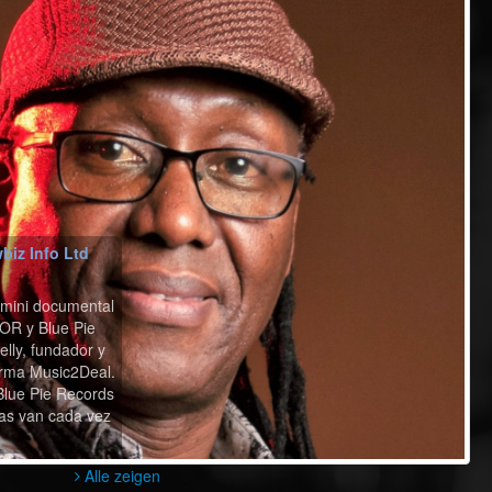
biz Info Ltd
 mini documental
OR y Blue Pie
lly, fundador y
rma Music2Deal.
lue Pie Records
sas van cada vez
Alle zeigen