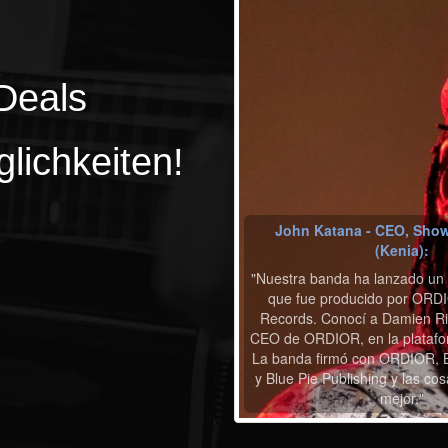
Deals
lichkeiten!
John Katana - CEO, Show
(Kenia):
"Nuestra banda ha lanzado un
que fue producido por ORDI
Records. Conocí a Damien Rie
CEO de ORDIOR, en la platafo
La banda firmó con ORDIOR, B
y Blue Pie Publishing y las co
mejor."