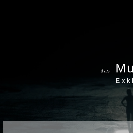
Mu
das
Exk