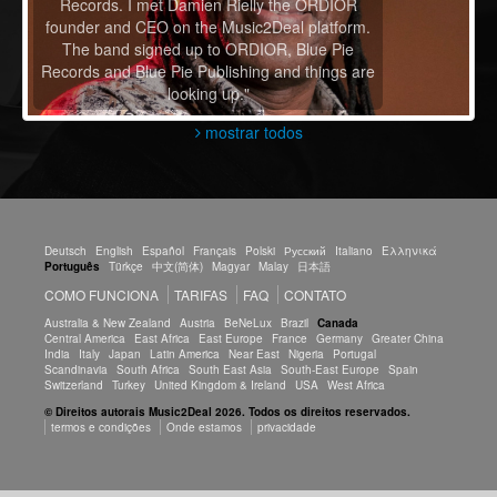
Records. I met Damien Rielly the ORDIOR
founder and CEO on the Music2Deal platform.
The band signed up to ORDIOR, Blue Pie
Records and Blue Pie Publishing and things are
looking up."
mostrar todos
Deutsch
English
Español
Français
Polski
Русский
Italiano
Ελληνικά
Português
Türkçe
中文(简体)
Magyar
Malay
日本語
COMO FUNCIONA
TARIFAS
FAQ
CONTATO
Australia & New Zealand
Austria
BeNeLux
Brazil
Canada
Central America
East Africa
East Europe
France
Germany
Greater China
India
Italy
Japan
Latin America
Near East
Nigeria
Portugal
Scandinavia
South Africa
South East Asia
South-East Europe
Spain
Switzerland
Turkey
United Kingdom & Ireland
USA
West Africa
© Direitos autorais Music2Deal 2026. Todos os direitos reservados.
termos e condições
Onde estamos
privacidade