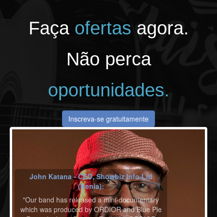
Faça
ofertas
agora.
Não perca
oportunidades.
Inscreva-se gratuitamente
John Katana - CEO, Showbiz Info Ltd
(Kenia):
"Our band has released a mini-documentary
which was produced by ORDIOR and Blue Pie