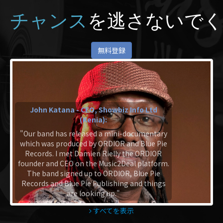
チャンス
を逃さないでく
無料登録
John Katana - CEO, Showbiz Info Ltd
(Kenia):
"Our band has released a mini-documentary
which was produced by ORDIOR and Blue Pie
Records. I met Damien Rielly the ORDIOR
founder and CEO on the Music2Deal platform.
The band signed up to ORDIOR, Blue Pie
Records and Blue Pie Publishing and things
are looking up."
すべてを表示