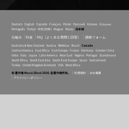
Deutsch
English
Español
Français
Polski
Русский
Italiano
Ελληνικά
Português
Türkçe
中文(简体)
Magyar
Malay
日本語
仕組み
料金
FAQ（よくある質問と回答）
連絡フォーム
Australia & New Zealand
Austria
BeNeLux
Brazil
Canada
Central America
East Africa
East Europe
France
Germany
Greater China
India
Italy
Japan
Latin America
Near East
Nigeria
Portugal
Scandinavia
South Africa
South East Asia
South-East Europe
Spain
Switzerland
Turkey
United Kingdom & Ireland
USA
West Africa
© 著作権 Music2Deal 2026. 全著作権所有。
利用規約
会社概要
プライバシーポリシー