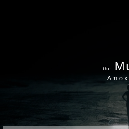
Mu
the
Αποκ