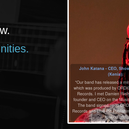
w.
nities.
John Katana - CEO, Show
(Kenia):
"Our band has released a mi
which was produced by ORDIO
Records. I met Damien Riel
founder and CEO on the Music
The band signed up to ORD
Records and Blue Pie Publishin
looking up."