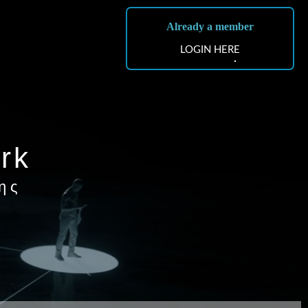
Already a member
LOGIN HERE
rk
ης