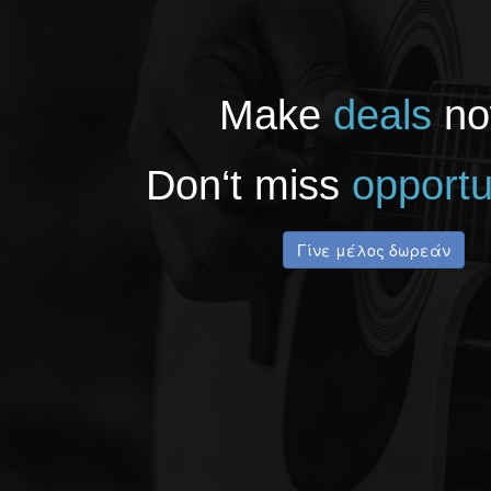
Make
deals
no
Don‘t miss
opportu
Γίνε μέλος δωρεάν