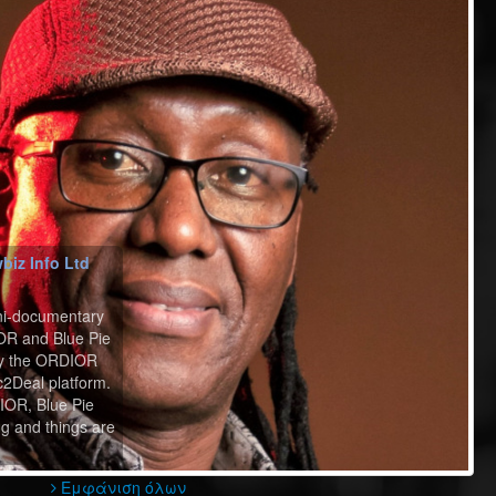
biz Info Ltd
ni-documentary
R and Blue Pie
ly the ORDIOR
2Deal platform.
IOR, Blue Pie
g and things are
Εμφάνιση όλων