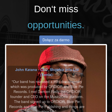
Don‘t miss
opportunities.
Dołącz za darmo
John Katana - CEO, Showbiz Info Ltd
(Kenia):
"Our band has released a mini-documentary
which was produced by ORDIOR and Blue Pie
Records. I met Damien Rielly the ORDIOR
founder and CEO on the Music2Deal platform.
The band signed up to ORDIOR, Blue Pie
Records and Blue Pie Publishing and things are
looking up."