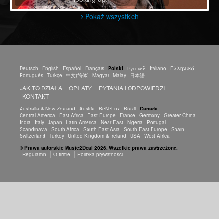
Pokaż wszystkich
Deutsch
English
Español
Français
Polski
Русский
Italiano
Ελληνικά
Português
Türkçe
中文(简体)
Magyar
Malay
日本語
JAK TO DZIAŁA
OPŁATY
PYTANIA I ODPOWIEDZI
KONTAKT
Australia & New Zealand
Austria
BeNeLux
Brazil
Canada
Central America
East Africa
East Europe
France
Germany
Greater China
India
Italy
Japan
Latin America
Near East
Nigeria
Portugal
Scandinavia
South Africa
South East Asia
South-East Europe
Spain
Switzerland
Turkey
United Kingdom & Ireland
USA
West Africa
© Prawa autorskie Music2Deal 2026. Wszelkie prawa zastrzeżone.
Regulamin
O firmie
Polityka prywatności