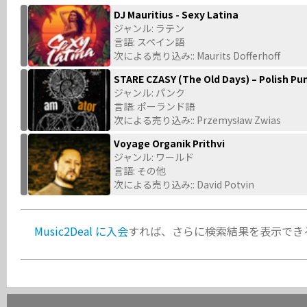
DJ Mauritius - Sexy Latina
ジャンル: ラテン
言語: スペイン語
次による売り込み:: Maurits Dofferhoff
STARE CZASY (The Old Days) – Polish Pu
ジャンル: パンク
言語: ポーランド語
次による売り込み:: Przemysław Zwias
Voyage Organik Prithvi
ジャンル: ワールド
言語: その他
次による売り込み:: David Potvin
Music2Deal に入会
すれば、さらに検索結果を表示でき