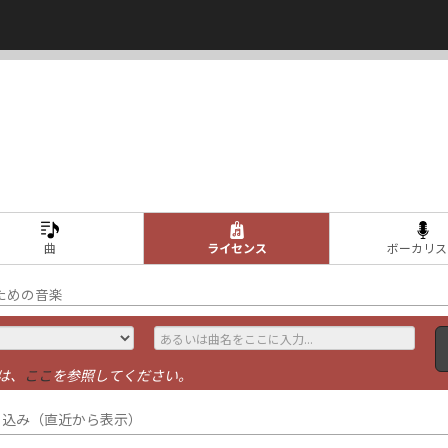
曲
ライセンス
ボーカリス
ための音楽
は、
ここ
を参照してください。
り込み（直近から表示）