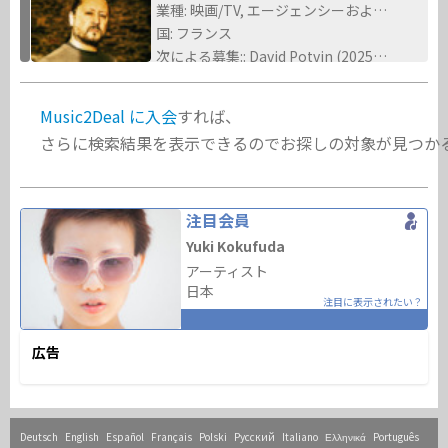
業種: 映画/TV, エージェンシーおよびブランド
国: フランス
次による募集:: David Potvin (2025/12/17)
Music2Deal に入会
すれば、
さらに検索結果を表示できるのでお探しの対象が見つか
注目会員
Yuki Kokufuda
アーティスト
日本
注目に表示されたい？
広告
Deutsch
English
Español
Français
Polski
Русский
Italiano
Ελληνικά
Português