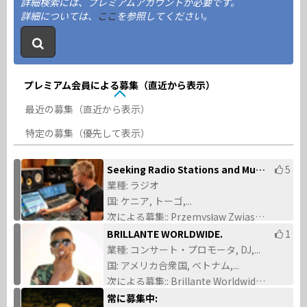
詳細検索には、プレミアムアカウントが必要です。
詳細については、
ここ
を参照してください。
プレミアム会員による募集（直近から表示）
最近の募集（直近から表示）
特定の募集（優先して表示）
Seeking Radio Stations and Music Journalists for International Single Promotion
5
業種: ラジオ
国: ケニア, トーゴ,...
次による募集:: Przemysław Zwias (2026/06/14)
BRILLANTE WORLDWIDE.
1
業種: コンサート・プロモータ, DJ,...
国: アメリカ合衆国, ベトナム,...
次による募集:: Brillante Worldwide (2026/03/11)
常に募集中: