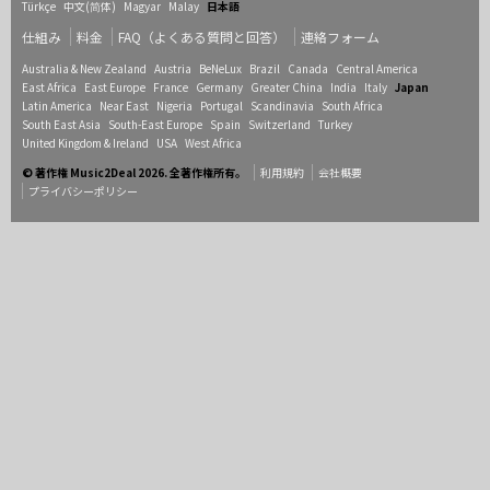
Türkçe
中文(简体)
Magyar
Malay
日本語
仕組み
料金
FAQ（よくある質問と回答）
連絡フォーム
Australia & New Zealand
Austria
BeNeLux
Brazil
Canada
Central America
East Africa
East Europe
France
Germany
Greater China
India
Italy
Japan
Latin America
Near East
Nigeria
Portugal
Scandinavia
South Africa
South East Asia
South-East Europe
Spain
Switzerland
Turkey
United Kingdom & Ireland
USA
West Africa
© 著作権 Music2Deal 2026. 全著作権所有。
利用規約
会社概要
プライバシーポリシー