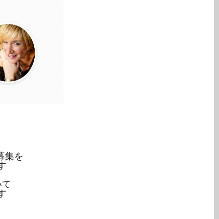
募集を
す
いて
す