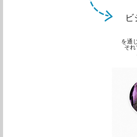
ビ
を通
それ