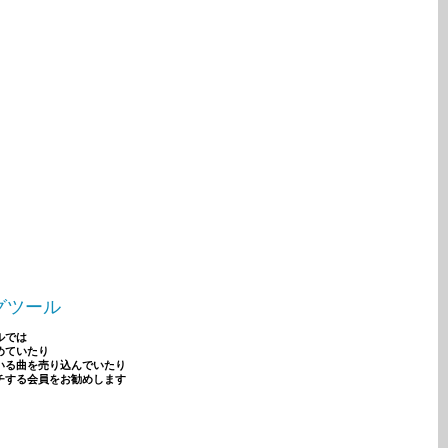
グツール
ルでは
めていたり
いる曲を売り込んでいたり
チする会員をお勧めします