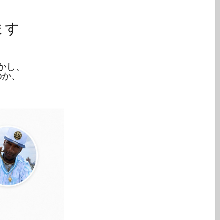
ます
かし、
のか、
。