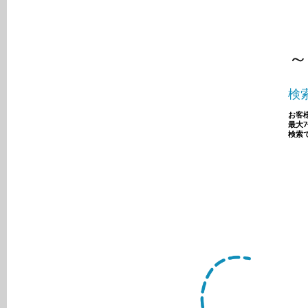
～
検
お客
最大
検索