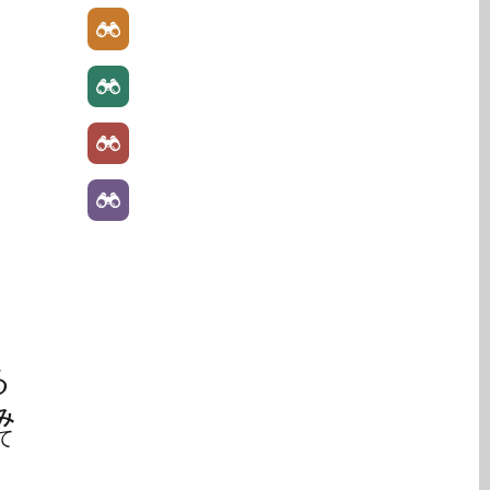
る
み
て