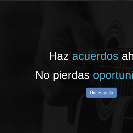
Haz
acuerdos
ah
No pierdas
oportun
Únete gratis