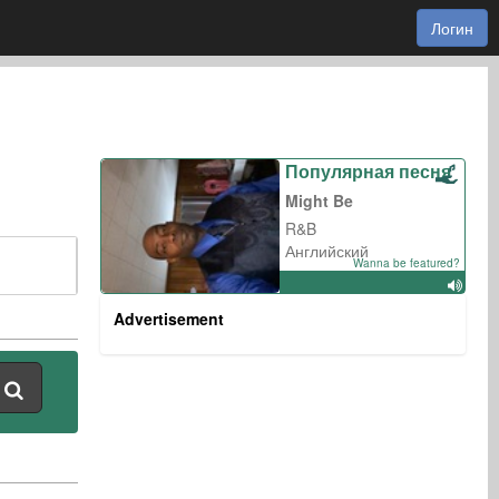
Логин
Популярная песня
Might Be
R&B
Английский
Wanna be featured?
Advertisement