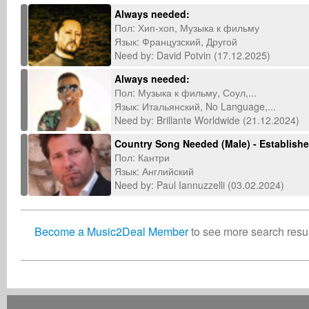
Always needed:
Пол: Хип-хоп, Музыка к фильму
Язык: Французский, Другой
Need by: David Potvin (17.12.2025)
Always needed:
Пол: Музыка к фильму, Соул,...
Язык: Итальянский, No Language,...
Need by: Brillante Worldwide (21.12.2024)
Country Song Needed (Male) - Established
Пол: Кантри
Язык: Английский
Need by: Paul Iannuzzelli (03.02.2024)
Become a Music2Deal Member
to see more search result