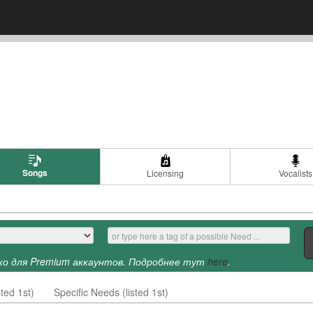
Songs
Licensing
Vocalists
о для Premium аккаунтов. Подробнее тут
here
.
ted 1st)
Specific Needs (listed 1st)