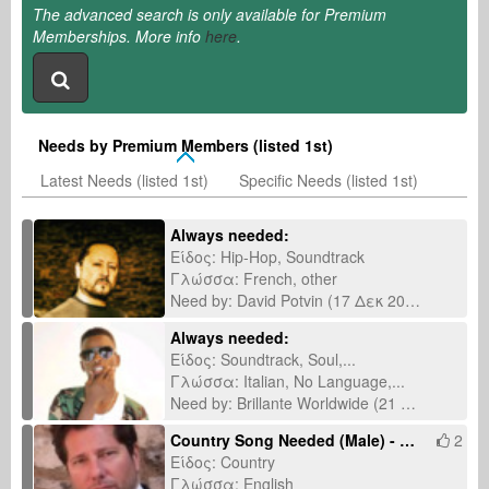
The advanced search is only available for Premium
Memberships. More info
here
.
Needs by Premium Members (listed 1st)
Latest Needs (listed 1st)
Specific Needs (listed 1st)
Always needed:
Είδος: Hip-Hop, Soundtrack
Γλώσσα: French, other
Need by: David Potvin (17 Δεκ 2025)
Always needed:
Είδος: Soundtrack, Soul,...
Γλώσσα: Italian, No Language,...
Need by: Brillante Worldwide (21 Δεκ 2024)
Country Song Needed (Male) - Established Nashville Writer Only - Urgent
2
Είδος: Country
Γλώσσα: English