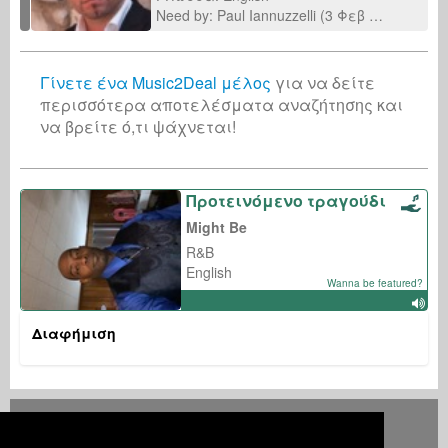
Need by: Paul Iannuzzelli (3 Φεβ 2024)
Γίνετε ένα Music2Deal μέλος
για να δείτε
περισσότερα αποτελέσματα αναζήτησης και
να βρείτε ό,τι ψάχνεται!
Προτεινόμενο τραγούδι
Might Be
R&B
English
Wanna be featured?
Διαφήμιση
Deutsch
English
Español
Français
Polski
Русский
Italiano
Ελληνικά
Português
Türkçe
中文(简体)
Magyar
Malay
日本語