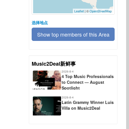
Leaflet
| ©
OpenStreetMap
选择地点
Show top members of this Area
Music2Deal新鲜事
2026-8-4
4 Top Music Professionals
to Connect — August
Spotlight
2026-8-4
Latin Grammy Winner Luis
Villa on Music2Deal