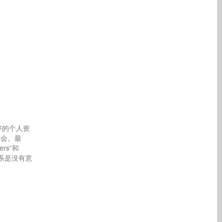
好的个人资
机会。最
rs”和
系是没有意