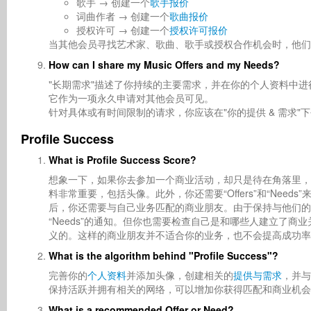
歌手 → 创建一个
歌手报价
词曲作者 → 创建一个
歌曲报价
授权许可 → 创建一个
授权许可报价
当其他会员寻找艺术家、歌曲、歌手或授权合作机会时，他们
How can I share my Music Offers and my Needs?
"长期需求"描述了你持续的主要需求，并在你的个人资料中进
它作为一项永久申请对其他会员可见。
针对具体或有时间限制的请求，你应该在"你的提供 & 需求"
Profile Success
What is Profile Success Score?
想象一下，如果你去参加一个商业活动，却只是待在角落里，会发
料非常重要，包括头像。此外，你还需要“Offers”和“Ne
后，你还需要与自己业务匹配的商业朋友。由于保持与他们的联系非常
“Needs”的通知。但你也需要检查自己是和哪些人建立了
义的。这样的商业朋友并不适合你的业务，也不会提高成功率
What is the algorithm behind "Profile Success"?
完善你的
个人资料
并添加头像，创建相关的
提供与需求
，并与
保持活跃并拥有相关的网络，可以增加你获得匹配和商业机会
What is a recommended Offer or Need?