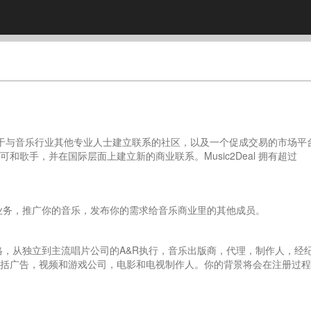
一个用于与音乐行业其他专业人士建立联系的社区，以及一个促成交易的市场平
歌手，并在国际层面上建立新的商业联系。Music2Deal 拥有超过
你的业务，推广你的音乐，发布你的需求给音乐商业里的其他成员。
乐风格，从独立到主流唱片公司的A&R执行，音乐出版商，代理，制作人，经
括广告，视频和游戏公司，电影和电视制作人。你的背景将会在注册过程