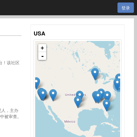
登录
USA
+
-
台！该社区
2
纪人，主办
中被审查。