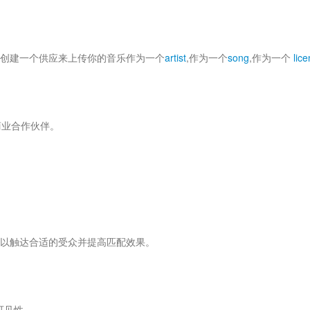
以通过创建一个供应来上传你的音乐作为一个
artist
,作为一个
song
,作为一个
lic
。
商业合作伙伴。
以触达合适的受众并提高匹配效果。
可见性。