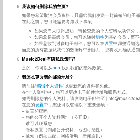
我该如何删除我的主页?
如果您希望取消会员资格，只需给我们发送一封简短的电子
在此之前，您可能需要考虑以下事项：
如果您尚未取得成功，请检查您的个人资料成功评分，
如果您是高级会员，您可以随时
切换
为基础会员，而不
如果您收到过多电子邮件，您可以在
设置
中调整通知选
当您的所有数据从我们的数据库中删除后，您将收到确认通知
Music2Deal有隐私政策吗?
是的，你可以从
here
找到我们的隐私政策。
我怎么更改我的邮箱地址?
请前往“
编辑个人资料
”以更新您的资料和头像。
在“个人资料”中，您可以更改电子邮件地址和联系方式。
如需删除您的个人资料，请发送电子邮件至 [info@music2deal.com](
在您的
设置
中，您还可以管理以下重要选项：
– 语言和密码
– 您的公开个人资料网址（公开ID）
– 谁可以联系您
– 隐私设置（例如公开资料、地图可见性）
– 通知（例如匹配、网络活动、新闻通讯）