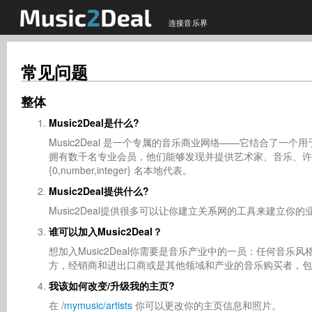
连接音乐界
常见问题
整体
Music2Deal是什么?
Music2Deal 是一个专属的音乐商业网络——它结合了
拥有数千名专业会员，他们能够发现并提供艺术家、音乐、许可和
{0,number,integer} 名本地代表。
Music2Deal提供什么?
Music2Deal提供很多可以让你建立关系网的工具来建立
谁可以加入Music2Deal？
想加入Music2Deal你需要是音乐产业中的一员：任何音
方，经销商和进出口商或是其他领域和产业的音乐购买者，包
我该如何改变/升级我的主页?
在
/mymusic/artists
你可以更改你的主页信息和照片。