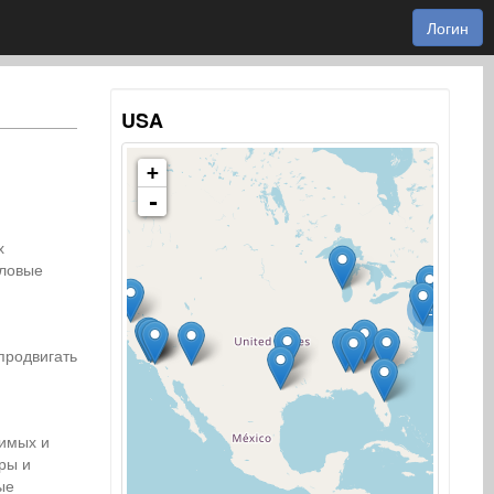
Логин
USA
+
-
х
еловые
2
продвигать
симых и
ры и
ые