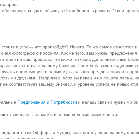
 запрос.
тебе следует создать обычную Потребность в разделе "Твои пред
стоите в углу — что произойдёт? Ничего. То же самое относится и 
лючая фотографию профиля. Кроме того, вам нужны предложения 
етителей на ваш профиль, что может открыть дополнительные бизне
торые соответствуют вашему бизнесу. Поскольку важно поддержива
 получать информацию о новых музыкальных предложениях и запрос
деловыми друзьями. Например, если вы певец и не пишете песни, н
 не соответствует вашему бизнесу, и уровень успеха не повысится
туальные
Предложения и Потребности
и наладь связи с нужными би
шают твои шансы на мэтчи и новые деловые возможности.
al предлагает вам Офферы и Нужды, соответствующие вашему проф
ликовать оффер вокалиста.