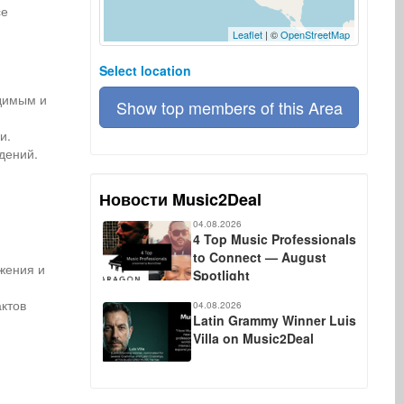
се
Leaflet
| ©
OpenStreetMap
Select location
идимым и
Show top members of this Area
и.
адений.
Новости Music2Deal
04.08.2026
4 Top Music Professionals
to Connect — August
жения и
Spotlight
актов
04.08.2026
Latin Grammy Winner Luis
Villa on Music2Deal