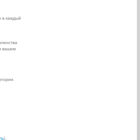
о в каждый
 членства
 в вашем
егории.
ль
).