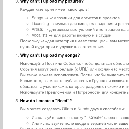
Why can’t I upload my pictures?
Каждая категория имеет свою цель:
Songs → композиции для артистов и проектов
Licensing → музыка для кино, телевидения и рекл
Artists → для живых выступлений и контрактов на 
Vocalists → для работы вживую и в студии
Поскольку каждая категория имеет свою цель, вам может
нужной аудитории и улучшить соответствие.
Why can’t I upload my songs?
Используйте Пост или Событие, чтобы делиться обнов
События могут быть онлайн (с URL) или офлайн (с мес
Вы также можете использовать Посты, чтобы выделить с
Кроме того, вы можете публиковать в Группах и включа
общаться с участниками, которые разделяют схожие инт
Используйте Предложения и Потребности для конкретны
How do I create a "Need"?
Вы можете создавать Offers и Needs двумя способами:
Используйте синюю кнопку "+ Create" слева в ваш
Или используйте поле ввода в верхней части ваше
Вы также можете управлять ими, создавать, редактирова