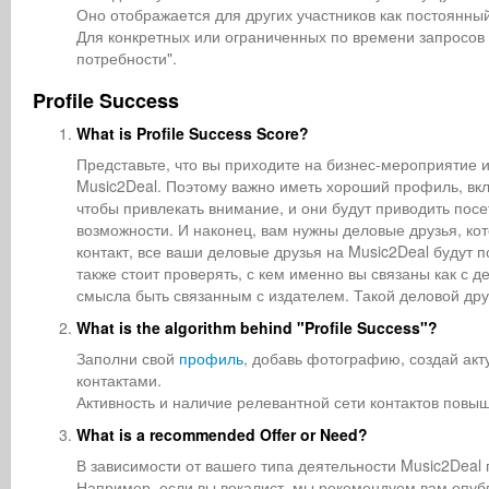
Оно отображается для других участников как постоянный
Для конкретных или ограниченных по времени запросов 
потребности".
Profile Success
What is Profile Success Score?
Представьте, что вы приходите на бизнес-мероприятие и 
Music2Deal. Поэтому важно иметь хороший профиль, вк
чтобы привлекать внимание, и они будут приводить пос
возможности. И наконец, вам нужны деловые друзья, ко
контакт, все ваши деловые друзья на Music2Deal будут
также стоит проверять, с кем именно вы связаны как с 
смысла быть связанным с издателем. Такой деловой друг
What is the algorithm behind "Profile Success"?
Заполни свой
профиль
, добавь фотографию, создай ак
контактами.
Активность и наличие релевантной сети контактов повы
What is a recommended Offer or Need?
В зависимости от вашего типа деятельности Music2De
Например, если вы вокалист, мы рекомендуем вам опуб