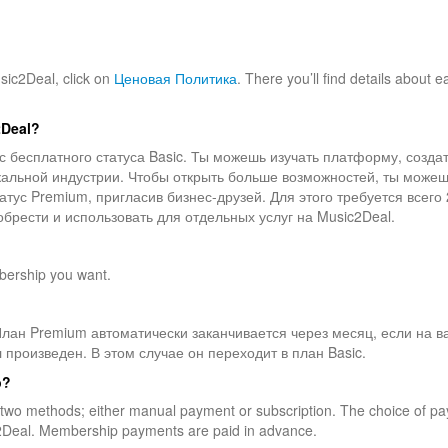
sic2Deal, click on
Ценовая Политика
. There you’ll find details about e
2Deal?
с бесплатного статуса Basic. Ты можешь изучать платформу, создат
альной индустрии. Чтобы открыть больше возможностей, ты може
тус Premium, пригласив бизнес-друзей. Для этого требуется всего 
брести и использовать для отдельных услуг на Music2Deal.
bership you want.
 План Premium автоматически заканчивается через месяц, если на 
 произведен. В этом случае он переходит в план Basic.
p?
two methods; either manual payment or subscription. The choice of p
sic2Deal. Membership payments are paid in advance.