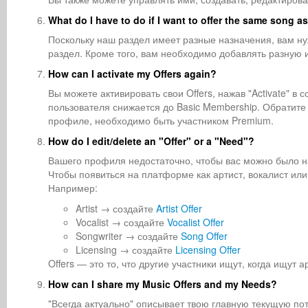
What do I have to do if I want to offer the same song as
Поскольку наш раздел имеет разные назначения, вам нуж
раздел. Кроме того, вам необходимо добавлять разную
How can I activate my Offers again?
Вы можете активировать свои Offers, нажав "Activate" в 
пользователя снижается до Basic Membership. Обратите 
профиле, необходимо быть участником Premium.
How do I edit/delete an "Offer" or a "Need"?
Вашего профиля недостаточно, чтобы вас можно было н
Чтобы появиться на платформе как артист, вокалист или
Например:
Artist → создайте
Artist Offer
Vocalist → создайте
Vocalist Offer
Songwriter → создайте
Song Offer
Licensing → создайте
Licensing Offer
Offers — это то, что другие участники ищут, когда ищут
How can I share my Music Offers and my Needs?
"Всегда актуально" описывает твою главную текущую по