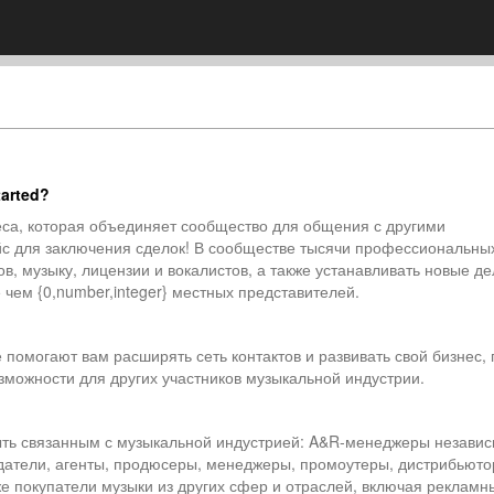
tarted?
еса, которая объединяет сообщество для общения с другими
с для заключения сделок! В сообществе тысячи профессиональны
ов, музыку, лицензии и вокалистов, а также устанавливать новые д
чем {0,number,integer} местных представителей.
помогают вам расширять сеть контактов и развивать свой бизнес, 
озможности для других участников музыкальной индустрии.
ыть связанным с музыкальной индустрией: A&R-менеджеры незави
датели, агенты, продюсеры, менеджеры, промоутеры, дистрибьюто
е покупатели музыки из других сфер и отраслей, включая рекламн