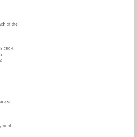
ach of the
ь свой
шь
2
вашем
ayment