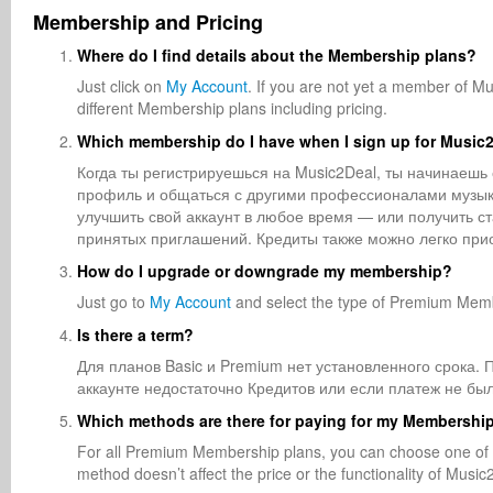
Membership and Pricing
Where do I find details about the Membership plans?
Just click on
My Account
. If you are not yet a member of Mu
different Membership plans including pricing.
Which membership do I have when I sign up for Music
Когда ты регистрируешься на Music2Deal, ты начинаешь 
профиль и общаться с другими профессионалами музык
улучшить свой аккаунт в любое время — или получить ста
принятых приглашений. Кредиты также можно легко прио
How do I upgrade or downgrade my membership?
Just go to
My Account
and select the type of Premium Mem
Is there a term?
Для планов Basic и Premium нет установленного срока.
аккаунте недостаточно Кредитов или если платеж не был
Which methods are there for paying for my Membershi
For all Premium Membership plans, you can choose one of 
method doesn’t affect the price or the functionality of Mu