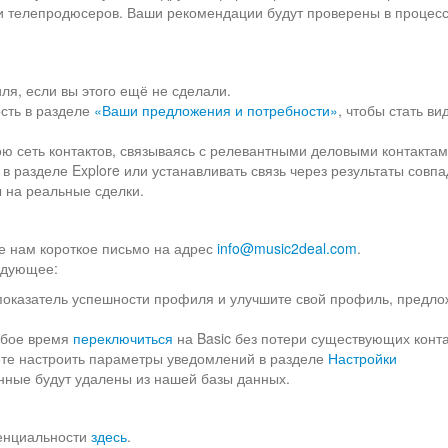
о- и телепродюсеров. Ваши рекомендации будут проверены в процес
я, если вы этого ещё не сделали.
сть в разделе
«Ваши предложения и потребности»
, чтобы стать в
ою сеть контактов, связываясь с релевантными деловыми контактам
 в разделе Explore или устанавливать связь через результаты совп
 на реальные сделки.
те нам короткое письмо на адрес
info@music2deal.com
.
ледующее:
 показатель успешности профиля и улучшите свой профиль, предло
любое время
переключиться
на Basic без потери существующих конт
ете настроить параметры уведомлений в разделе
Настройки
анные будут удалены из нашей базы данных.
денциальности
здесь
.