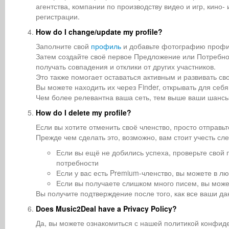
агентства, компании по производству видео и игр, кин
регистрации.
How do I change/update my profile?
Заполните свой
профиль
и добавьте фотографию профил
Затем создайте своё первое Предложение или Потребно
получать совпадения и отклики от других участников.
Это также помогает оставаться активным и развивать св
Вы можете находить их через Finder, открывать для себя
Чем более релевантна ваша сеть, тем выше ваши шансы
How do I delete my profile?
Если вы хотите отменить своё членство, просто отправь
Прежде чем сделать это, возможно, вам стоит учесть с
Если вы ещё не добились успеха, проверьте свой
потребности
Если у вас есть Premium-членство, вы можете в 
Если вы получаете слишком много писем, вы мож
Вы получите подтверждение после того, как все ваши д
Does Music2Deal have a Privacy Policy?
Да, вы можете ознакомиться с нашей политикой конфи