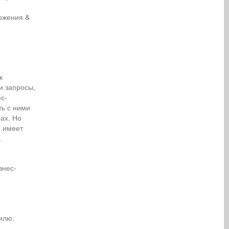
ложения &
к
и запросы,
с-
ть с ними
ах. Но
е имеет
.
знес-
илю.