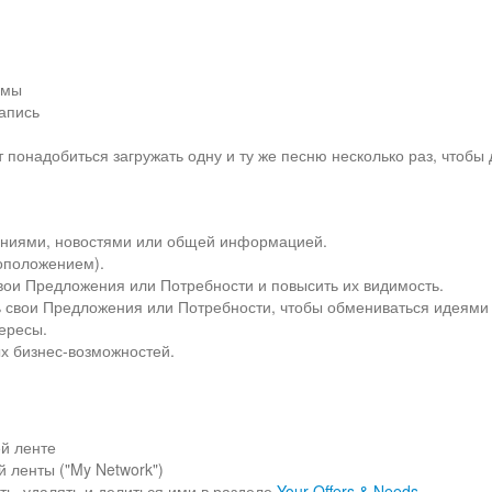
амы
запись
 понадобиться загружать одну и ту же песню несколько раз, чтобы 
лениями, новостями или общей информацией.
тоположением).
вои Предложения или Потребности и повысить их видимость.
ть свои Предложения или Потребности, чтобы обмениваться идеями
ересы.
х бизнес-возможностей.
ей ленте
й ленты ("My Network")
ть, удалять и делиться ими в разделе
Your Offers & Needs
.