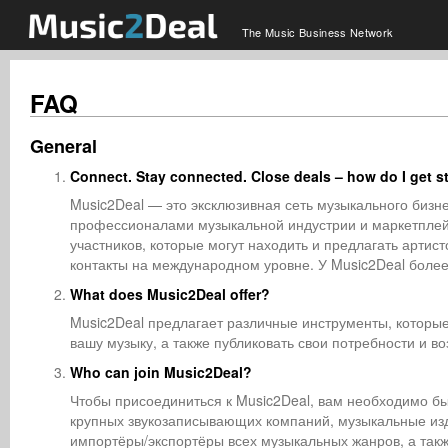
The Music Business Network
FAQ
General
Connect. Stay connected. Close deals – how do I get s
Music2Deal — это эксклюзивная сеть музыкального бизн
профессионалами музыкальной индустрии и маркетплей
участников, которые могут находить и предлагать артист
контакты на международном уровне. У Music2Deal более 
What does Music2Deal offer?
Music2Deal предлагает различные инструменты, которые 
вашу музыку, а также публиковать свои потребности и в
Who can join Music2Deal?
Чтобы присоединиться к Music2Deal, вам необходимо б
крупных звукозаписывающих компаний, музыкальные из
импортёры/экспортёры всех музыкальных жанров, а такж