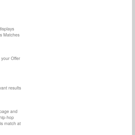
displays
ess Matches
 your Offer
ant results
d page and
 hip-hop
is match at