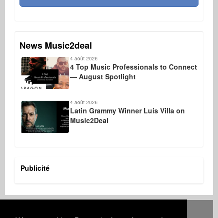
News Music2deal
4 août 2026
4 Top Music Professionals to Connect
— August Spotlight
4 août 2026
Latin Grammy Winner Luis Villa on
Music2Deal
Publicité
Deutsch
English
Español
Français
Polski
Русский
Italiano
Ελληνικά
Português
Türkçe
中文(简体)
Magyar
Malay
日本語