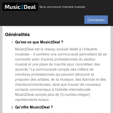
Nous connectons l'industrie musicale
Connexion
FAQ
Généralités
Qu'est-ce que Music2Deal ?
Music2Deal est le réseau exclusif dédié à l’industrie
musicale – il combine une communauté permettant de se
connecter avec d’autres professionnels du secteur
musical et une place de marché pour concrétiser des
accords ! La communauté compte des milliers de
membres professionnels qui peuvent découvrir et
proposer des artistes, de la musique, des licences et des
chanteurs/chanteuses, ainsi que trouver de nouveaux
contacts commerciaux à l’échelle internationale.
Music2Deal compte plus de {0,number,integer}
représentants locaux.
Qu'offre Music2Deal ?