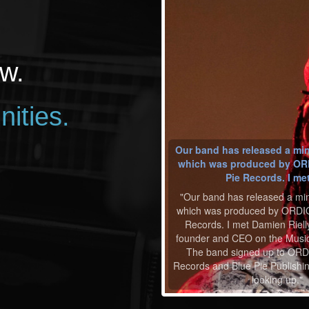
w.
nities.
Our band has released a mi
which was produced by OR
Pie Records. I me
"Our band has released a mi
which was produced by ORDIO
Records. I met Damien Riel
founder and CEO on the Music
The band signed up to ORD
Records and Blue Pie Publishin
looking up."