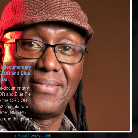
ni-documentary
DIOR and Blue
t Da:
ni-documentary
R and Blue Pie
ly the ORDIOR
2Deal platform.
IOR, Blue Pie
g and things are
Pokaż wszystkich