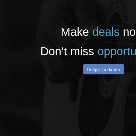
Make
deals
no
Don‘t miss
opportu
Dołącz za darmo