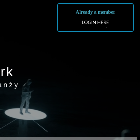
Already a member
LOGIN HERE
rk
anży