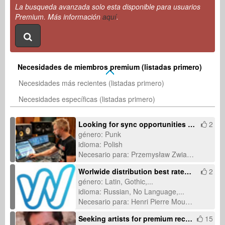
La busqueda avanzada solo esta disponible para usuarios
Premium. Más información
aquí
.
Necesidades de miembros premium (listadas primero)
Necesidades más recientes (listadas primero)
Necesidades específicas (listadas primero)
Looking for sync opportunities for a Polish punk rock song about lost community
2
género: Punk
idioma: Polish
Necesario para: Przemysław Zwias (07-feb-2026)
Worlwide distribution best rates and no subscriptions fees
2
género: Latin, Gothic,...
idioma: Russian, No Language,...
Necesario para: Henri Pierre Mousset (30-ene-2026)
Seeking artists for premium recording & licensing-ready productions
15