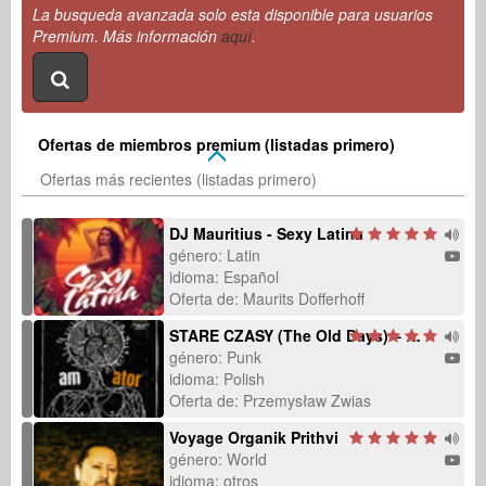
La busqueda avanzada solo esta disponible para usuarios
Premium. Más información
aquí
.
Ofertas de miembros premium (listadas primero)
Ofertas más recientes (listadas primero)
DJ Mauritius - Sexy Latina
género: Latin
idioma: Español
Oferta de: Maurits Dofferhoff
STARE CZASY (The Old Days) – Polish Punk Rock Song About Lost Unity
género: Punk
idioma: Polish
Oferta de: Przemysław Zwias
Voyage Organik Prithvi
género: World
idioma: otros