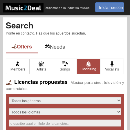
Iniciar sesión
conectando la industria musical
Search
Ponte en contacto. Haz que los acuerdos sucedan.
Offers
Needs
Licensing
Members
Artists
Songs
Vocalists
Licencias propuestas
Música para cine, televisión y
comerciales