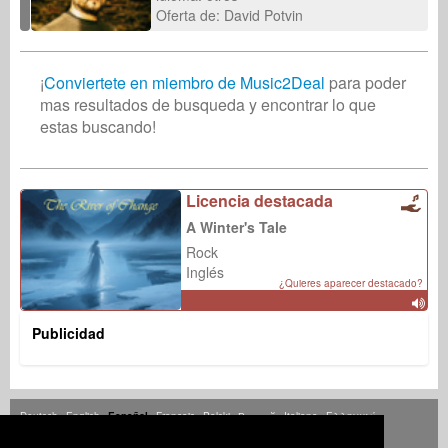
Oferta de: David Potvin
¡
Conviertete en miembro de Music2Deal
para poder
mas resultados de busqueda y encontrar lo que
estas buscando!
Licencia destacada
A Winter's Tale
Rock
Inglés
¿Quieres aparecer destacado?
Publicidad
Deutsch
English
Español
Français
Polski
Русский
Italiano
Ελληνικά
Português
Türkçe
中文(简体)
Magyar
Malay
日本語