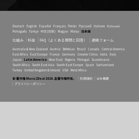
Deutsch
English
Español
Français
Polski
Русский
Italiano
Ελληνικά
Português
Türkçe
中文(简体)
Magyar
Malay
日本語
仕組み
料金
FAQ（よくある質問と回答）
連絡フォーム
Australia & New Zealand
Austria
BeNeLux
Brazil
Canada
Central America
East Africa
East Europe
France
Germany
Greater China
India
Italy
Japan
Latin America
Near East
Nigeria
Portugal
Scandinavia
South Africa
South East Asia
South-East Europe
Spain
Switzerland
Turkey
United Kingdom & Ireland
USA
West Africa
© 著作権 Music2Deal 2026. 全著作権所有。
利用規約
会社概要
プライバシーポリシー