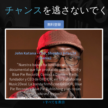
チャンス
を逃さないでく
無料登録
John Katana - CEO, Showbiz Info Ltd
(Kenia):
"Nuestra banda ha lanzado un mini
documental que fue producido por ORDIOR y
Blue Pie Records. Conocí a Damien Rielly,
fundador y CEO de ORDIOR, en la plataforma
Music2Deal. La banda firmó con ORDIOR, Blue
Pie Records y Blue Pie Publishing y las cosas
van cada vez mejor."
すべてを表示