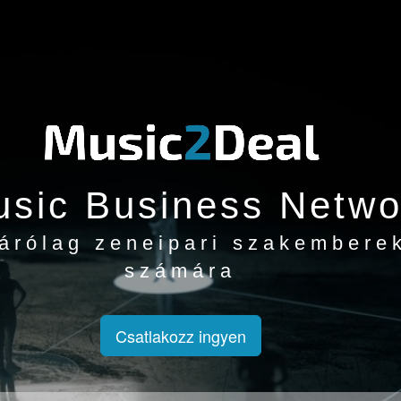
sic Business Netwo
árólag zeneipari szakembere
számára
Csatlakozz ingyen