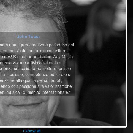
John Toso:
o è una figura creativa e poliedrica del
ama musicale, autore, compositore,
re e A&R director per Italian Way Music.
n una visione artistica raffinata e
rienza consolidata nel settore, unisce
lità musicale, competenza editoriale e
tenzione alla qualità dei contenuti,
uendo con passione alla valorizzazione
etti musicali di respiro internazionale."
show all