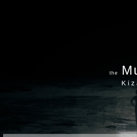
Mu
the
Kiz