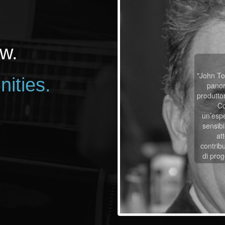
w.
"John Tos
nities.
panor
produtto
Co
un’espe
sensibi
at
contrib
di prog