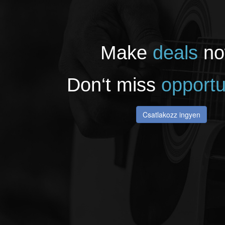
Make
deals
no
Don‘t miss
opportu
Csatlakozz ingyen