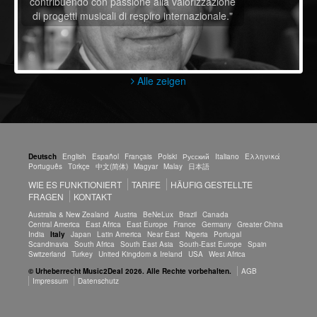
contribuendo con passione alla valorizzazione
di progetti musicali di respiro internazionale."
Alle zeigen
Deutsch
English
Español
Français
Polski
Русский
Italiano
Ελληνικά
Português
Türkçe
中文(简体)
Magyar
Malay
日本語
WIE ES FUNKTIONIERT
TARIFE
HÄUFIG GESTELLTE
FRAGEN
KONTAKT
Australia & New Zealand
Austria
BeNeLux
Brazil
Canada
Central America
East Africa
East Europe
France
Germany
Greater China
India
Italy
Japan
Latin America
Near East
Nigeria
Portugal
Scandinavia
South Africa
South East Asia
South-East Europe
Spain
Switzerland
Turkey
United Kingdom & Ireland
USA
West Africa
© Urheberrecht Music2Deal 2026. Alle Rechte vorbehalten.
AGB
Impressum
Datenschutz