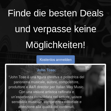
Finde die besten
Deals
und verpasse keine
Möglichkeiten!
Kostenlos anmelden
John Toso:
"John Toso è una figura creativa e poliedrica del
panorama musicale, autore, compositore,
produttore e A&R director per Italian Way Music.
Con una visione artistica raffinata e
un’esperienza consolidata nel settore, unisce
sensibilità musicale, competenza editoriale e
attenzione alla qualità dei contenuti,