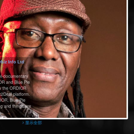
biz Info Ltd
ni-documentary
R and Blue Pie
ly the ORDIOR
2Deal platform.
IOR, Blue Pie
g and things are
显示全部