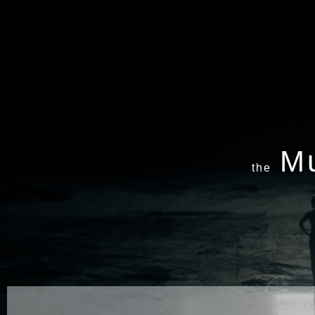
Mu
the