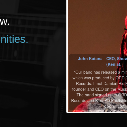
w.
nities.
John Katana - CEO, Show
(Kenia):
"Our band has released a mi
which was produced by ORDIO
Records. I met Damien Riel
founder and CEO on the Music
The band signed up to ORD
Records and Blue Pie Publishin
looking up."