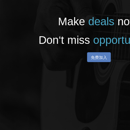
Make
deals
no
Don‘t miss
opportu
免费加入