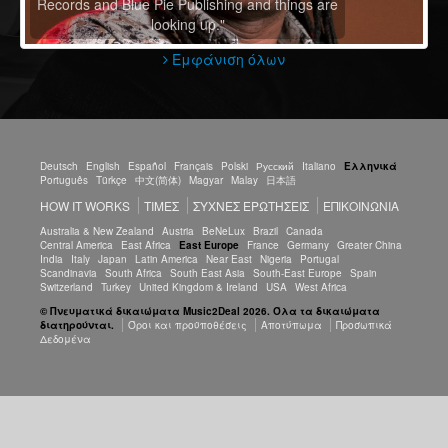
Records and Blue Pie Publishing and things are
looking up."
Εμφάνιση όλων
Deutsch
English
Español
Français
Polski
Русский
Italiano
Ελληνικά
Português
Türkçe
中文(简体)
Magyar
Malay
日本語
HOW IT WORKS
ΤΙΜΕΣ
ΣΥΧΝΕΣ ΕΡΩΤΗΣΕΙΣ
ΕΠΙΚΟΙΝΩΝΊΑ
Australia & New Zealand
Austria
BeNeLux
Brazil
Canada
Central America
East Africa
East Europe
France
Germany
Greater China
India
Italy
Japan
Latin America
Near East
Nigeria
Portugal
Scandinavia
South Africa
South East Asia
South-East Europe
Spain
Switzerland
Turkey
United Kingdom & Ireland
USA
West Africa
© Πνευματικά δικαιώματα Music2Deal 2026. Όλα τα δικαιώματα
διατηρούνται.
Όροι και προϋποθέσεις
Αποτύπωμα
Προσωπικά
Δεδομένα