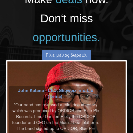
Don‘t miss
opportunities.
Γίνε μέλος δωρεάν
John Katana - CEO, Showbiz Info Ltd
(Kenia):
"Our band has released a mini-documentary
which was produced by ORDIOR and Blue Pie
Records. I met Damien Rielly the ORDIOR
founder and CEO on the Music2Deal platform.
The band signed up to ORDIOR, Blue Pie