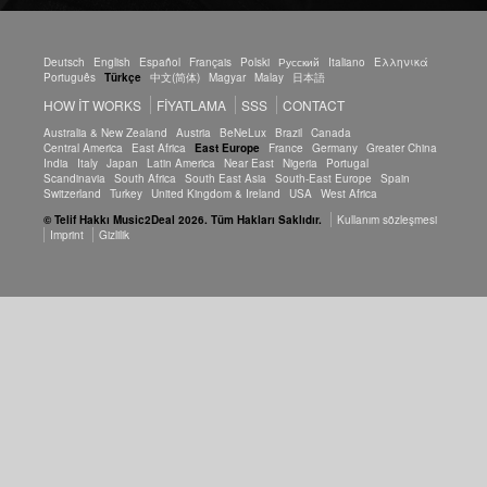
Deutsch
English
Español
Français
Polski
Русский
Italiano
Ελληνικά
Português
Türkçe
中文(简体)
Magyar
Malay
日本語
HOW IT WORKS
FIYATLAMA
SSS
CONTACT
Australia & New Zealand
Austria
BeNeLux
Brazil
Canada
Central America
East Africa
East Europe
France
Germany
Greater China
India
Italy
Japan
Latin America
Near East
Nigeria
Portugal
Scandinavia
South Africa
South East Asia
South-East Europe
Spain
Switzerland
Turkey
United Kingdom & Ireland
USA
West Africa
© Telif Hakkı Music2Deal 2026. Tüm Hakları Saklıdır.
Kullanım sözleşmesi
Imprint
Gizlilik