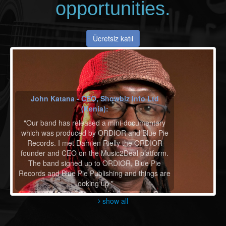
opportunities.
Ücretsiz katıl
John Katana - CEO, Showbiz Info Ltd
(Kenia):
"Our band has released a mini-documentary
which was produced by ORDIOR and Blue Pie
Records. I met Damien Rielly the ORDIOR
founder and CEO on the Music2Deal platform.
The band signed up to ORDIOR, Blue Pie
Records and Blue Pie Publishing and things are
looking up."
show all