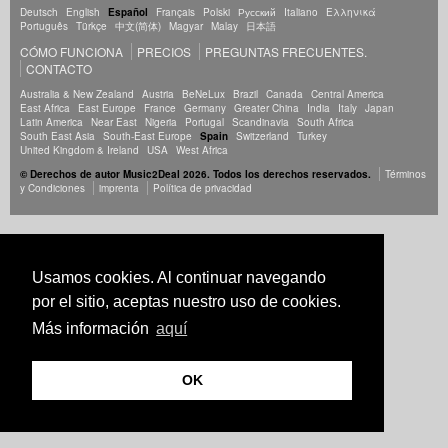
Deutsch
English
Español
Français
Polski
Русский
Italiano
Ελληνικά
Português
Türkçe
中文(简体)
Magyar
Malay
日本語
CÓMO FUNCIONA
PRECIOS
PREGUNTAS FRECUENTES.
CONTACTO
Australia & New Zealand
Austria
BeNeLux
Brazil
Canada
Central America
East Africa
East Europe
France
Germany
Greater China
India
Italy
Japan
Latin America
Near East
Nigeria
Portugal
Scandinavia
South Africa
South East Asia
South-East Europe
Spain
Switzerland
Turkey
United Kingdom & Ireland
USA
West Africa
© Derechos de autor Music2Deal 2026. Todos los derechos reservados.
Términos
y Condiciones
imprenta
Política de privacidad
Usamos cookies. Al continuar navegando
por el sitio, aceptas nuestro uso de cookies.
Más información
aquí
OK