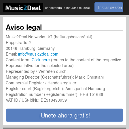
Iniciar sesión
conectando la industria musical
Aviso legal
Music2Deal Networks UG (haftungsbeschränkt)
Rappstraße 2
20146 Hamburg, Germany
Email:
info@music2deal.com
Contact form:
Click here
(routes to the contact of the respective
Representative for the selected area)
Represented by / Vertreten durch:
Managing Director (Geschäftsführer): Mario Christiani
Commercial Register / Handelsregister:
Register court (Registergericht): Amtsgericht Hamburg
Registration number (Registernummer): HRB 151636
VAT ID / USt-IdNr.: DE318493959
¡Unete ahora gratis!