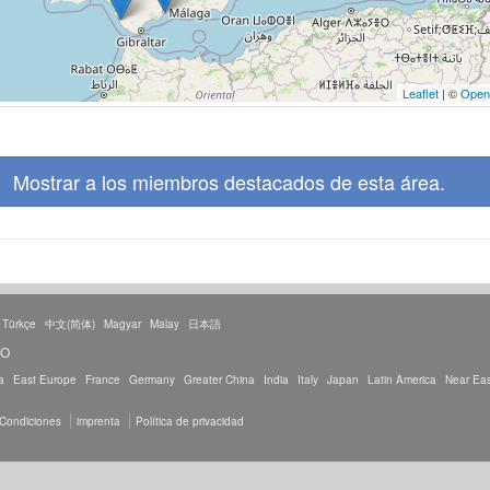
Leaflet
| ©
Open
Mostrar a los miembros destacados de esta área.
Türkçe
中文(简体)
Magyar
Malay
日本語
TO
a
East Europe
France
Germany
Greater China
India
Italy
Japan
Latin America
Near Eas
 Condiciones
imprenta
Política de privacidad