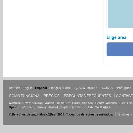
Elige area
Deutsch
English
Español
Français
Polski
Русский
Italiano
Ελληνικά
Português
CÓMO FUNCIONA
PRECIOS
PREGUNTAS FRECUENTES.
CONTAC
Australia & New Zealand
Austria
BeNeLux
Brazil
Canada
Central America
East Afric
Spain
Switzerland
Turkey
United Kingdom & Ireland
USA
West Africa
© Derechos de autor Music2Deal 2026. Todos los derechos reservados.
Términos y