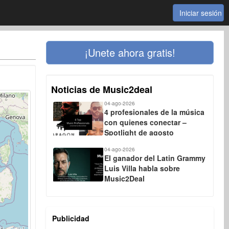
Iniciar sesión
¡Unete ahora gratis!
Noticias de Music2deal
04-ago-2026
4 profesionales de la música
con quienes conectar –
Spotlight de agosto
04-ago-2026
El ganador del Latin Grammy
Luis Villa habla sobre
Music2Deal
Publicidad