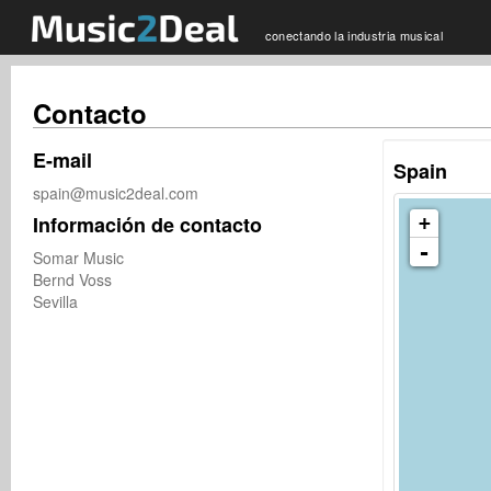
conectando la industria musical
Contacto
E-mail
Spain
spain@music2deal.com
Información de contacto
+
-
Somar Music

Bernd Voss

Sevilla