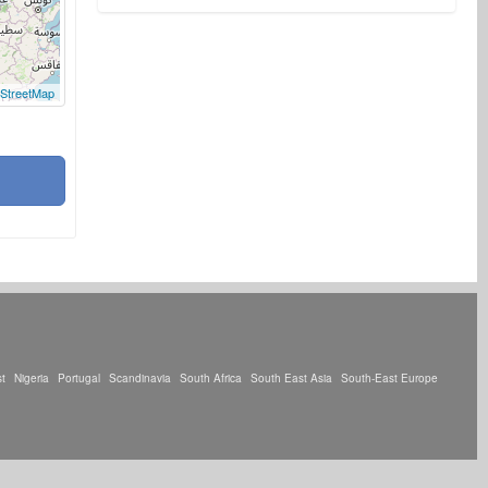
StreetMap
t
Nigeria
Portugal
Scandinavia
South Africa
South East Asia
South-East Europe