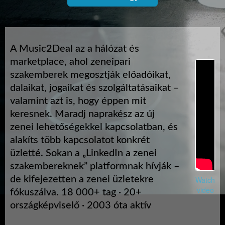
A Music2Deal az a hálózat és
marketplace, ahol zeneipari
szakemberek megosztják előadóikat,
dalaikat, jogaikat és szolgáltatásaikat –
valamint azt is, hogy éppen mit
keresnek. Maradj naprakész az új
zenei lehetőségekkel kapcsolatban, és
alakíts több kapcsolatot konkrét
üzletté. Sokan a „LinkedIn a zenei
szakembereknek” platformnak hívják –
de kifejezetten a zenei üzletekre
Watch
video
fókuszálva. 18 000+ tag · 20+
országképviselő · 2003 óta aktív