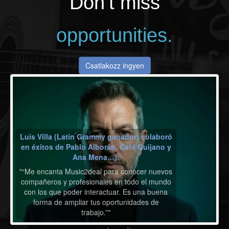
Don‘t miss
opportunities.
Csatlakozz ingyen
Luis Villa (Latin Grammy ganador; colaboró
en éxitos de Pablo Alborán, Café Quijano y
Ana Mena…):
"“Me encanta Music2deal para conocer nuevos
compañeros y profesionales en todo el mundo
con los que poder interactuar. Es una buena
forma de ampliar tus oportunidades de
trabajo.”"