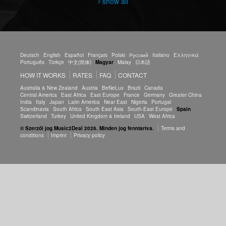
show all
Deutsch
English
Español
Français
Polski
Русский
Italiano
Ελληνικά
Português
Türkçe
中文(简体)
Magyar
Malay
日本語
HOW IT WORKS
RATES
FAQ
CONTACT
Australia & New Zealand
Austria
BeNeLux
Brazil
Canada
Central America
East Africa
East Europe
France
Germany
Greater China
India
Italy
Japan
Latin America
Near East
Nigeria
Portugal
Scandinavia
South Africa
South East Asia
South-East Europe
Spain
Switzerland
Turkey
United Kingdom & Ireland
USA
West Africa
© Szerzői jog Music2Deal 2026. Minden jog fenntartva.
Terms and
conditions
Imprint
Privacy policy