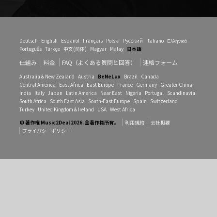
Deutsch
English
Español
Français
Polski
Русский
Italiano
Ελληνικά
Português
Türkçe
中文(简体)
Magyar
Malay
日本語
仕組み
料金
FAQ（よくある質問と回答）
連絡フォーム
Australia & New Zealand
Austria
BeNeLux
Brazil
Canada
Central America
East Africa
East Europe
France
Germany
Greater China
India
Italy
Japan
Latin America
Near East
Nigeria
Portugal
Scandinavia
South Africa
South East Asia
South-East Europe
Spain
Switzerland
Turkey
United Kingdom & Ireland
USA
West Africa
© 著作権 Music2Deal 2026. 全著作権所有。
利用規約
会社概要
プライバシーポリシー