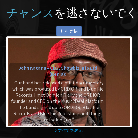
チャンス
を逃さないでく
無料登録
John Katana - CEO, Showbiz Info Ltd
(Kenia):
"Our band has released a mini-documentary
which was produced by ORDIOR and Blue Pie
Records. I met Damien Rielly the ORDIOR
founder and CEO on the Music2Deal platform.
The band signed up to ORDIOR, Blue Pie
Records and Blue Pie Publishing and things
are looking up."
すべてを表示