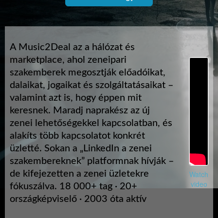
A Music2Deal az a hálózat és
marketplace, ahol zeneipari
szakemberek megosztják előadóikat,
dalaikat, jogaikat és szolgáltatásaikat –
valamint azt is, hogy éppen mit
keresnek. Maradj naprakész az új
zenei lehetőségekkel kapcsolatban, és
alakíts több kapcsolatot konkrét
üzletté. Sokan a „LinkedIn a zenei
szakembereknek” platformnak hívják –
de kifejezetten a zenei üzletekre
Watch
video
fókuszálva. 18 000+ tag · 20+
országképviselő · 2003 óta aktív