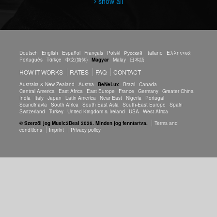
show all
Deutsch
English
Español
Français
Polski
Русский
Italiano
Ελληνικά
Português
Türkçe
中文(简体)
Magyar
Malay
日本語
HOW IT WORKS
RATES
FAQ
CONTACT
Australia & New Zealand
Austria
BeNeLux
Brazil
Canada
Central America
East Africa
East Europe
France
Germany
Greater China
India
Italy
Japan
Latin America
Near East
Nigeria
Portugal
Scandinavia
South Africa
South East Asia
South-East Europe
Spain
Switzerland
Turkey
United Kingdom & Ireland
USA
West Africa
© Szerzői jog Music2Deal 2026. Minden jog fenntartva.
Terms and
conditions
Imprint
Privacy policy