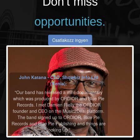
Don‘t miss
opportunities.
Csatlakozz ingyen
John Katana - CEO, Showbiz Info Ltd
(Kenia):
"Our band has released a mini-documentary
which was produced by ORDIOR and Blue Pie
Records. I met Damien Rielly the ORDIOR
founder and CEO on the Music2Deal platform.
The band signed up to ORDIOR, Blue Pie
Records and Blue Pie Publishing and things are
looking up."