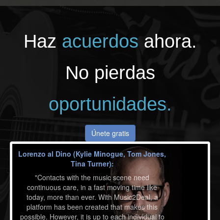
Haz
acuerdos
ahora.
No pierdas
oportunidades.
Únete gratis
Lorenzo al Dino (Kylie Minogue, Tom Jones,
Tina Turner):
"Contacts with the music scene need
continuous care, in a fast moving time like
today, more than ever. With Music2Deal, a
platform has been created that makes this
possible. However, it is up to each individual to