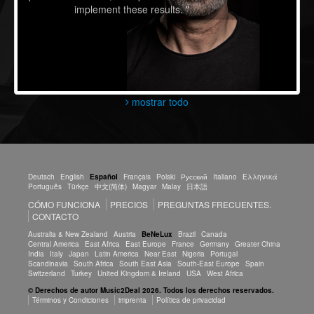
implement these results. "
mostrar todo
Deutsch
English
Español
Français
Polski
Русский
Italiano
Ελληνικά
Português
Türkçe
中文(简体)
Magyar
Malay
日本語
CÓMO FUNCIONA
PRECIOS
PREGUNTAS FRECUENTES.
CONTACTO
Australia & New Zealand
Austria
BeNeLux
Brazil
Canada
Central America
East Africa
East Europe
France
Germany
Greater China
India
Italy
Japan
Latin America
Near East
Nigeria
Portugal
Scandinavia
South Africa
South East Asia
South-East Europe
Spain
Switzerland
Turkey
United Kingdom & Ireland
USA
West Africa
© Derechos de autor Music2Deal 2026. Todos los derechos reservados.
Términos y Condiciones
imprenta
Política de privacidad