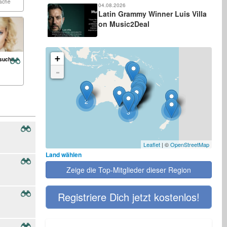
ache
04.08.2026
Latin Grammy Winner Luis Villa
on Music2Deal
+
sucht:
-
2
2
3
Leaflet
| ©
OpenStreetMap
Land wählen
Zeige die Top-Mitglieder dieser Region
Registriere Dich jetzt kostenlos!