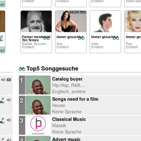
Englisch
Englisch
Englisch
Keine Spr
emember When...
Former member of
Immer gesucht:
Immer gesucht:
Immer ge
Ten Tenors
looking for
Klassik, Soundtrack,...
Pop
Indie
Pop
recording
Englisch
Englisch
Englisch
Englisch
opportunities
Top5 Songgesuche
1
Catalog buyer
Hip-Hop, R&B,...
Englisch, andere
2
Songs need for a film
House
Keine Sprache
3
Classical Music
Klassik
Keine Sprache
4
Advert music