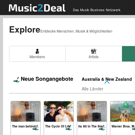
Das Musik Business Netzwerk
Explore
Entdecke Menschen, Musik & Möglichkeiten
Members
Artists
Neue Songangebote
Australia & New Zealand
Alle Länder
The man behind the bar.
The Cycle Of Life
Its All In The State Of The Mind
Warner Bros.