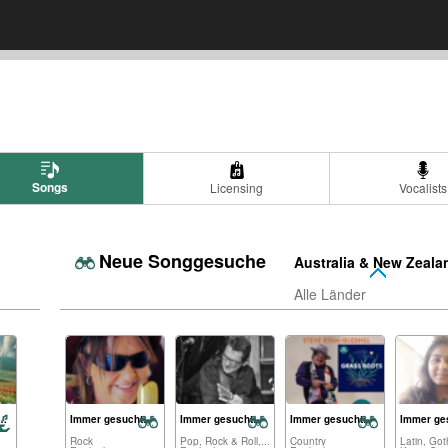
Songs
Licensing
Vocalists
Neue Songgesuche
Australia & New Zeala
Alle Länder
 Movie World’s “Wizard Of Oz”
Immer gesucht:
Immer gesucht:
Immer gesucht:
Immer ge
Rock
Pop, Rock & Roll,...
Country
Latin, Goth