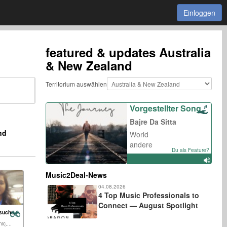
Einloggen
featured & updates
Australia
& New Zealand
Territorium auswählen
Vorgestellter Song
Bajre Da Sitta
nd
World
andere
Du als Feature?
Music2Deal-News
04.08.2026
4 Top Music Professionals to
Connect — August Spotlight
sucht:
ic,...