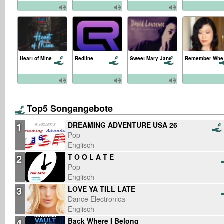
Heart of Mine
Redline
Sweet Mary Jane
R
Top5 Songangebote
1
DREAMING ADVENTURE USA 26
Pop
Englisch
2
T O O L A T E
Pop
Englisch
3
LOVE YA TILL LATE
Dance Electronica
Englisch
4
Back Where I Belong