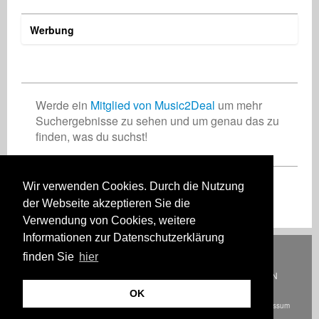
Werbung
Werde ein
Mitglied von Music2Deal
um mehr
Suchergebnisse zu sehen und um genau das zu
finden, was du suchst!
Wir verwenden Cookies. Durch die Nutzung
Registriere Dich jetzt kostenlos!
der Webseite akzeptieren Sie die
Verwendung von Cookies, weitere
Informationen zur Datenschutzerklärung
Deutsch
English
Español
Français
Polski
Русский
Italiano
Ελληνικά
finden Sie
hier
Português
Türkçe
中文(简体)
Magyar
Malay
日本語
WIE ES FUNKTIONIERT
TARIFE
HÄUFIG GESTELLTE FRAGEN
KONTAKT
OK
© Urheberrecht Music2Deal 2026. Alle Rechte vorbehalten.
AGB
Impressum
Datenschutz