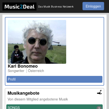
Einloggen
Das Musik Business Netzwerk
Karl Bonomeo
Songwriter
Österreich
Profil
Musikangebote
Von diesem Mitglied angebotene Musik
SONGS
1