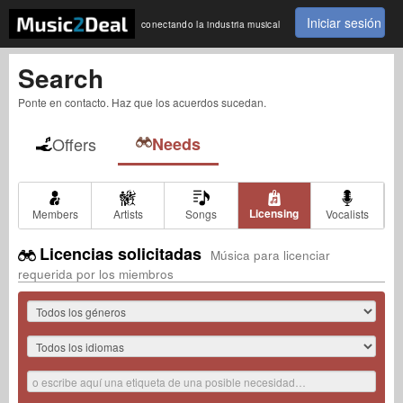
Iniciar sesión
conectando la industria musical
Search
Ponte en contacto. Haz que los acuerdos sucedan.
Offers
Needs
Licensing
Members
Artists
Songs
Vocalists
Licencias solicitadas
Música para licenciar
requerida por los miembros