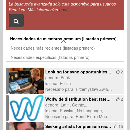
La busqueda avanzada solo esta disponible para usuarios
Premium. Más información
aquí
.
Necesidades de miembros premium (listadas primero)
Necesidades más recientes (listadas primero)
Necesidades específicas (listadas primero)
Looking for sync opportunities for a Polish punk rock song about lost community
2
género: Punk
idioma: Polish
Necesario para: Przemysław Zwias (07-feb-2026)
Worlwide distribution best rates and no subscriptions fees
2
género: Latin, Gothic,...
idioma: Russian, No Language,...
Necesario para: Henri Pierre Mousset (30-ene-2026)
Seeking artists for premium recording & licensing-ready productions
15