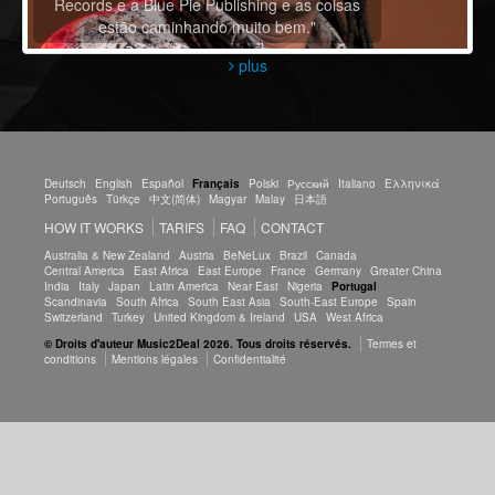
Records e a Blue Pie Publishing e as coisas
estão caminhando muito bem."
plus
Deutsch
English
Español
Français
Polski
Русский
Italiano
Ελληνικά
Português
Türkçe
中文(简体)
Magyar
Malay
日本語
HOW IT WORKS
TARIFS
FAQ
CONTACT
Australia & New Zealand
Austria
BeNeLux
Brazil
Canada
Central America
East Africa
East Europe
France
Germany
Greater China
India
Italy
Japan
Latin America
Near East
Nigeria
Portugal
Scandinavia
South Africa
South East Asia
South-East Europe
Spain
Switzerland
Turkey
United Kingdom & Ireland
USA
West Africa
© Droits d'auteur Music2Deal 2026. Tous droits réservés.
Termes et
conditions
Mentions légales
Confidentialité