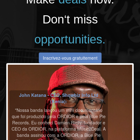
Don‘t miss
opportunities.
Inscrivez-vous gratuitement
John Katana - CEO, Showbiz Info Ltd
(Kenia):
"Nossa banda lançou um mini documentário
que foi produzido pela ORDIOR e pela Blue Pie
Records. Eu conheci Damien Rielly, fundador e
CEO da ORDIOR, na plataforma Music2Deal. A
banda assinou com a ORDIOR, a Blue Pie