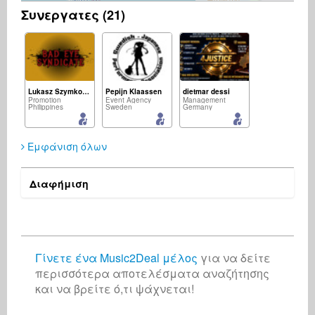
Συνεργατες (21)
Lukasz Szymkowiak
Pepijn Klaassen
dietmar dessi
Promotion
Event Agency
Management
Philippines
Sweden
Germany
Εμφάνιση όλων
Διαφήμιση
Matthias Sturm
Brillante Worldwide
Gabriele Skarda
Audio Engineer
Artist
Management
France
South Africa
Germany
Γίνετε ένα Music2Deal μέλος
για να δείτε
περισσότερα αποτελέσματα αναζήτησης
και να βρείτε ό,τι ψάχνεται!
Ella Negrescu
Emeka Ike
Management
Record Label
Romania
Germany