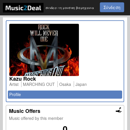
Σύνδεση
συνδεει τη μουσικη βιομηχανια
Kazu Rock
Artist
MARCHING OUT
Osaka
Japan
Profile
Music Offers
Music offered by this member
0