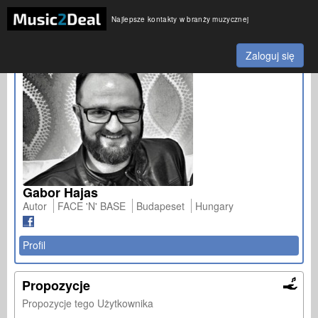
Najlepsze kontakty w branży muzycznej
Zaloguj się
Gabor Hajas
Autor
FACE 'N' BASE
Budapeset
Hungary
Profil
Propozycje
Propozycje tego Użytkownika