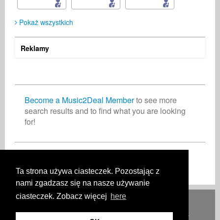
Pokaż wszystkich
Reklamy
David Ian Hardwick
Michael Brass
Music2Deal Support
Autor
Autor i wykonawca
Business Services
Germany
France
Germany
Become a Music2Deal Member
to see more
search results and to find what you are looking
for!
Chalam +
Twin League
lyricist
Autor
India
Germany
Dołącz do nas bez opłat!
Ta strona używa ciasteczek. Pozostając z
nami zgadzasz się na nasze używanie
ciasteczek. Zobacz więcej
here
Deutsch
English
Español
Français
Polski
Русский
Italiano
Ελληνικά
Português
Türkçe
中文(简体)
Magyar
Malay
日本語
JAK TO DZIAŁA
OPŁATY
PYTANIA I ODPOWIEDZI
KONTAKT