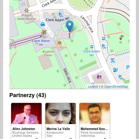
Leaflet
| ©
OpenStreetMap
Partnerzy (43)
Allen Johnston
Marina La Valle
Muhammad Soufan
Business Services
Kompozytor
Firma fonograficzna
United States
Italy
Indonesia