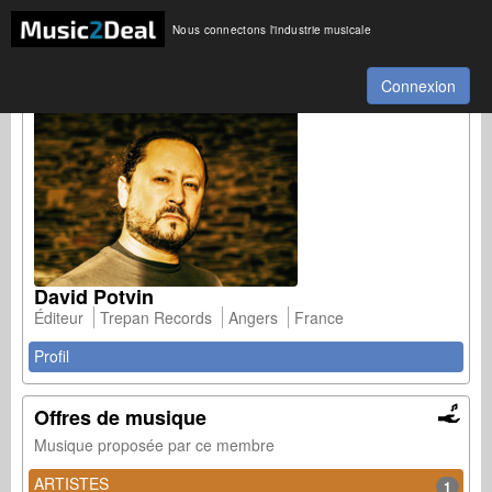
Nous connectons l'industrie musicale
Connexion
David Potvin
Éditeur
Trepan Records
Angers
France
Profil
Offres de musique
Musique proposée par ce membre
ARTISTES
1