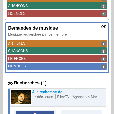
CHANSONS
3
LICENCES
1
Demandes de musique
Musique recherchée par ce membre
ARTISTES
1
CHANSONS
1
LICENCES
1
MEMBRES
1
Recherches (1)
A la recherche de :
17 déc. 2025
Film/TV
Agences & Marques