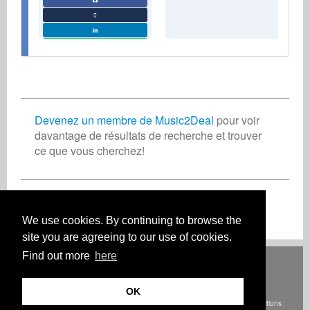
Devenez un membre de Music2Deal
pour voir
davantage de résultats de recherche et trouver
ce que vous cherchez!
Je m'inscris, c'est gratuit !
We use cookies. By continuing to browse the
site you are agreeing to our use of cookies.
Find out more
here
Deutsch
English
Español
Français
Polski
Русский
Italiano
Ελληνικά
Português
Türkçe
中文(简体)
Magyar
Malay
日本語
HOW IT WORKS
TARIFS
FAQ
CONTACT
OK
© Droits d'auteur Music2Deal 2026. Tous droits réservés.
Termes et conditions