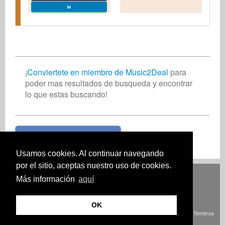
¡
Conviertete en miembro de Music2Deal
para
poder mas resultados de busqueda y encontrar
lo que estas buscando!
¡Unete ahora gratis!
Usamos cookies. Al continuar navegando
por el sitio, aceptas nuestro uso de cookies.
Deutsch
English
Español
Français
Polski
Русский
Italiano
Ελληνικά
Más información
aquí
Português
Türkçe
中文(简体)
Magyar
Malay
日本語
CÓMO FUNCIONA
PRECIOS
PREGUNTAS FRECUENTES.
CONTACTO
OK
© Derechos de autor Music2Deal 2026. Todos los derechos reservados.
Términos
y Condiciones
imprenta
Política de privacidad