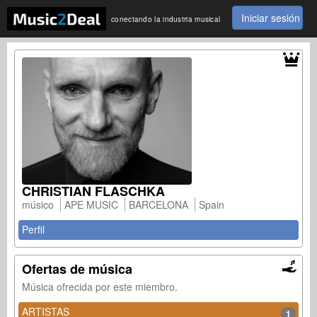
Iniciar sesión
conectando la industria musical
CHRISTIAN FLASCHKA
músico
APE MUSIC
BARCELONA
Spain
Perfil
Ofertas de música
Música ofrecida por este miembro.
ARTISTAS
1