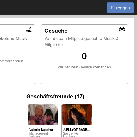
Einloggen
Gesuche
ebotene Musik
Von diesem Mitglied gesuchte Musik &
Mitglieder
0
ebot vorhanden
Zur Zeit kein Gesuch vorhanden
Geschäftsfreunde (17)
Valerie Marchat
.*.ELLYOT RADBURN .*.
Management
Songwriter
Belgien
Frankreich