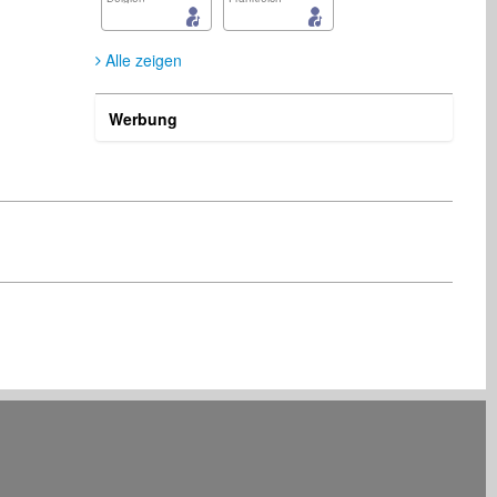
Alle zeigen
Werbung
WiNTER WiNTER
Mike Puskas
Künstler
Musikproduzent
Deutschland
Australien
Dieter Gast
Steve Bootland
Songwriter
Management
Deutschland
Portugal
Eric Lee
Ivan cousin
Management
Management
Schweiz
United States Minor Outlying Islands