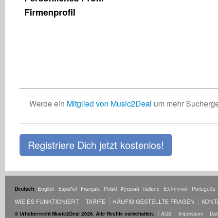
Firmenprofil
Werde ein
Mitglied von Music2Deal
um mehr Suchergeb
Registriere Dich jetzt kostenlos!
Deutsch
English
Español
Français
Polski
Русский
Italiano
Ελληνικά
Português
WIE ES FUNKTIONIERT
TARIFE
HÄUFIG GESTELLTE FRAGEN
KONT
© Urheberrecht Music2Deal 2026. Alle Rechte vorbehalten.
AGB
Impressum
Dat