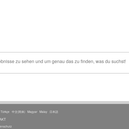
nisse zu sehen und um genau das zu finden, was du suchst!
Türkçe
中文(简体)
Magyar
Malay
日本語
AKT
enschutz