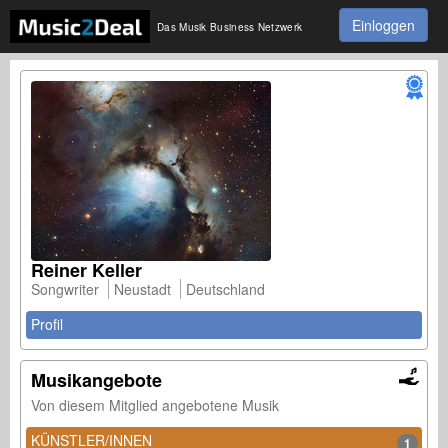
Einloggen
Das Musik Business Netzwerk
Reiner Keller
Songwriter
Neustadt
Deutschland
Profil
Musikangebote
Von diesem Mitglied angebotene Musik
KÜNSTLER/INNEN
1