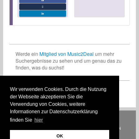
Werde ein
Mitglied von Music2Deal
um mehr
Suchergebnisse zu sehen und um genau das zu
finden, was du suchst!
Wir verwenden Cookies. Durch die Nutzung
Registriere Dich jetzt kostenlos!
der Webseite akzeptieren Sie die
Verwendung von Cookies, weitere
Informationen zur Datenschutzerklärung
Deutsch
English
Español
Français
Polski
Русский
Italiano
Ελληνικά
finden Sie
hier
Português
Türkçe
中文(简体)
Magyar
Malay
日本語
WIE ES FUNKTIONIERT
TARIFE
HÄUFIG GESTELLTE FRAGEN
KONTAKT
OK