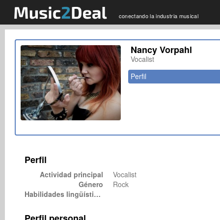
conectando la industria musical
Nancy Vorpahl
Vocalist
Perfil
Perfil
Actividad principal
Vocalist
Género
Rock
Habilidades lingüísticas
Perfil personal