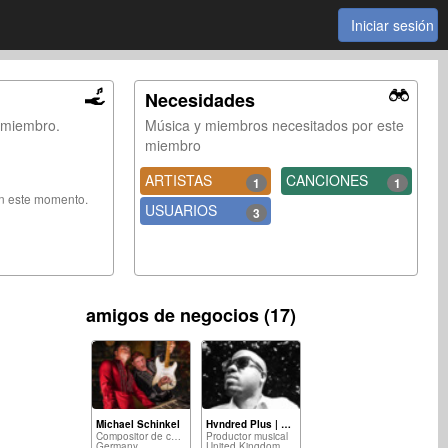
Iniciar sesión
Necesidades
e miembro.
Música y miembros necesitados por este
miembro
ARTISTAS
CANCIONES
1
1
en este momento.
USUARIOS
3
amigos de negocios (17)
Michael Schinkel
Hvndred Plus | Music Producer
Compositor de canciones
Productor musical
Germany
United Kingdom