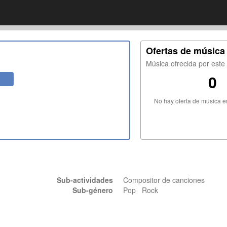
Ofertas de música
Música ofrecida por est
0
No hay oferta de música 
Sub-actividades
Compositor de canciones
Sub-género
Pop Rock