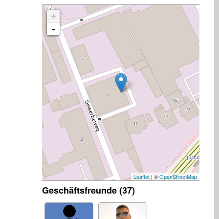
+
-
Leaflet
| ©
OpenStreetMap
Geschäftsfreunde (37)