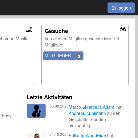
Einloggen
Gesuche
ebotene Musik
Von diesem Mitglied gesuchte Musik &
Mitglieder
MITGLIEDER
2
Letzte Aktivitäten
05.08.2026
Marco &Marcella Adami
hat
Andreas Kuhlmann
zu den
k Easy
Geschäftsfreunden
hinzugefügt.
31.10.2025
Brillante Worldwide
hat