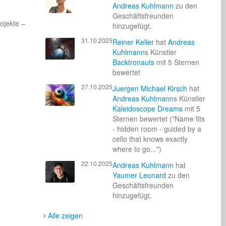
Andreas Kuhlmann
zu den
Geschäftsfreunden
jekte – 
hinzugefügt.
31.10.2025
Reiner Keller
hat
Andreas
Kuhlmann
s Künstler
Backtronauts
mit 5 Sternen
bewertet
27.10.2025
Juergen Michael Kirsch
hat
Andreas Kuhlmann
s Künstler
Kaleidoscope Dreams
mit 5
Sternen bewertet ("Name fits
- hidden room - guided by a
cello that knows exactly
where to go...")
22.10.2025
Andreas Kuhlmann
hat
Yaumer Leonard
zu den
Geschäftsfreunden
hinzugefügt.
Alle zeigen