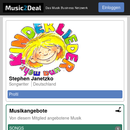
Einloggen
Das Musik Business Netzwerk
Stephen Janetzko
Songwriter
Deutschland
Profil
Musikangebote
Von diesem Mitglied angebotene Musik
SONGS
1