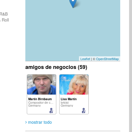
l R&B
 Roll
Leaflet
| ©
OpenStreetMap
amigos de negocios (59)
Martin Birnbaum
Lisa Martin
Compositor de canciones
lyricist
Germany
Germany
mostrar todo