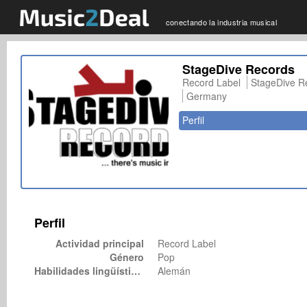
conectando la industria musical
StageDive Records
Record Label
StageDive R
Germany
Perfil
Perfil
Actividad principal
Record Label
Género
Pop
Habilidades lingüísticas
Alemán