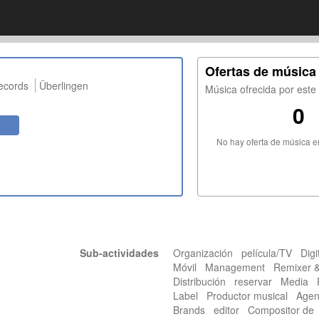
Ofertas de música
ecords
Überlingen
Música ofrecida por est
0
No hay oferta de música 
Sub-actividades
Organización película/TV Digit
Móvil Management Remixer &
Distribución reservar Media 
Label Productor musical Agen
Brands editor Compositor de