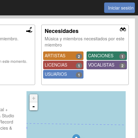
Iniciar sesión
Necesidades
e miembro.
Música y miembros necesitados por este
miembro
ARTISTAS
CANCIONES
2
1
en este momento.
LICENCIAS
VOCALISTAS
1
2
USUARIOS
1
+
-
al +
 Studio
Record
cies &