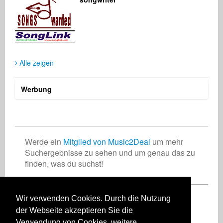
USA
Deutschland
Deutschland
Alle zeigen
Christian Meyer-Pedersen
Keiji Goto
Songwriter
Songwriter
Deutschland
Japan
Werbung
Werde ein
Mitglied von Music2Deal
um mehr
Suchergebnisse zu sehen und um genau das zu
finden, was du suchst!
Wir verwenden Cookies. Durch die Nutzung
Registriere Dich jetzt kostenlos!
der Webseite akzeptieren Sie die
Verwendung von Cookies, weitere