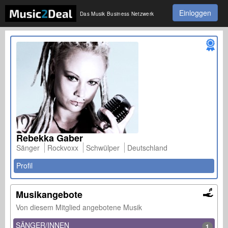
Einloggen
Das Musik Business Netzwerk
Rebekka Gaber
Sänger
Rockvoxx
Schwülper
Deutschland
Profil
Musikangebote
Von diesem Mitglied angebotene Musik
SÄNGER/INNEN
1