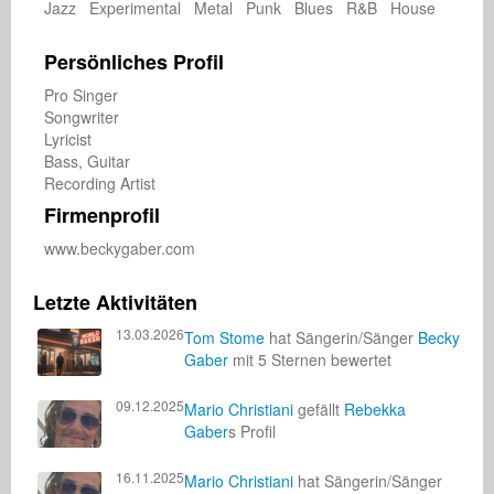
Jazz Experimental Metal Punk Blues R&B House
Persönliches Profil
Pro Singer

Songwriter

Lyricist

Bass, Guitar

Firmenprofil
www.beckygaber.com
Letzte Aktivitäten
13.03.2026
Tom Stome
hat Sängerin/Sänger
Becky
Gaber
mit 5 Sternen bewertet
09.12.2025
Mario Christiani
gefällt
Rebekka
Gaber
s Profil
16.11.2025
Mario Christiani
hat Sängerin/Sänger