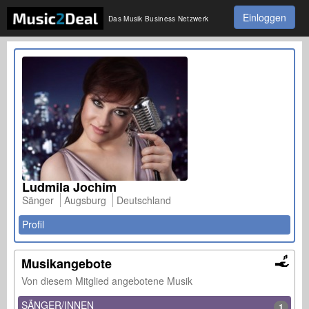
Einloggen
Das Musik Business Netzwerk
Ludmila Jochim
Sänger
Augsburg
Deutschland
Profil
Musikangebote
Von diesem Mitglied angebotene Musik
SÄNGER/INNEN
1