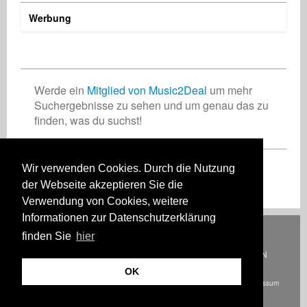
Werbung
Tomy StudioThos
Ritchy (Richard) Bergmann
Indie Radio Network
Musikproduzent
Songwriter
Radio
Spanien
Deutschland
USA
Werde ein
Mitglied von Music2Deal
um mehr
Suchergebnisse zu sehen und um genau das zu
finden, was du suchst!
Luigino Sarcone
marie deperthe
Komponist
Künstler
Deutschland
Frankreich
Wir verwenden Cookies. Durch die Nutzung
Registriere Dich jetzt kostenlos!
der Webseite akzeptieren Sie die
Verwendung von Cookies, weitere
Informationen zur Datenschutzerklärung
Deutsch
English
Español
Français
Polski
Русский
Italiano
Ελληνικά
finden Sie
hier
Português
Türkçe
中文(简体)
Magyar
Malay
日本語
WIE ES FUNKTIONIERT
TARIFE
HÄUFIG GESTELLTE FRAGEN
KONTAKT
OK
© Urheberrecht Music2Deal 2026. Alle Rechte vorbehalten.
AGB
Impressum
Datenschutz