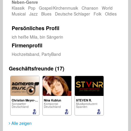
Neben-Genre
Klassik Pop Gospel/Kirchenmusik Chanson World
Musical Jazz Blues Deutsche Schlager Folk Oldies
Persönliches Profil
ich heiße Mila, bin Sängerin
Firmenprofil
Hochzeitsband, PartyBand
Geschäftsfreunde (17)
Christian Meyer-Pedersen
Nina Kublun
STEVEN R.
Songwriter
Komponist
Musikproduzent
Deutschland
Deutschland
Spanien
Alle zeigen